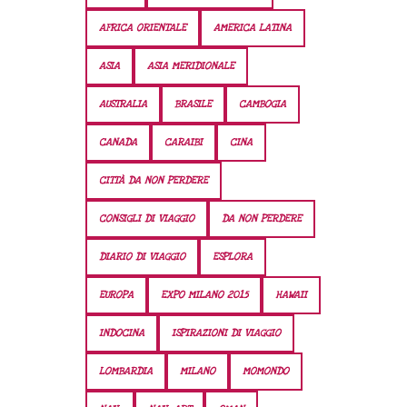
AFRICA ORIENTALE
AMERICA LATINA
ASIA
ASIA MERIDIONALE
AUSTRALIA
BRASILE
CAMBOGIA
CANADA
CARAIBI
CINA
CITTÀ DA NON PERDERE
CONSIGLI DI VIAGGIO
DA NON PERDERE
DIARIO DI VIAGGIO
ESPLORA
EUROPA
EXPO MILANO 2015
HAWAII
INDOCINA
ISPIRAZIONI DI VIAGGIO
LOMBARDIA
MILANO
MOMONDO