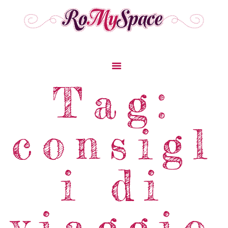
Home
Tag:
Storie Di Viaggio
Cibo Dal Mondo
consigl
Viaggia Con Noi
News & Tips
Chi Siamo
i di
Contatti
viaggio