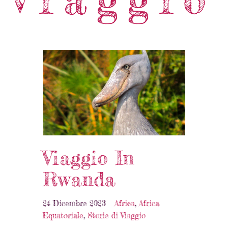
Viaggio In
Rwanda
24 Dicembre 2023
Africa
,
Africa
Equatoriale
,
Storie di Viaggio