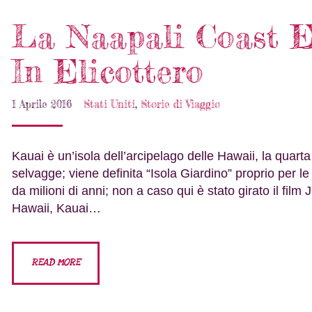
La Naapali Coast E
In Elicottero
1 Aprile 2016
Stati Uniti
,
Storie di Viaggio
Kauai è un’isola dell’arcipelago delle Hawaii, la quarta
selvagge; viene definita “Isola Giardino” proprio per le
da milioni di anni; non a caso qui è stato girato il fil
Hawaii, Kauai…
READ MORE