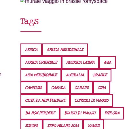
Tags
AFRICA
AFRICA MERIDIONALE
AFRICA ORIENTALE
AMERICA LATINA
ASIA
ni
ASIA MERIDIONALE
AUSTRALIA
BRASILE
CAMBOGIA
CANADA
CARAIBI
CINA
CITTÀ DA NON PERDERE
CONSIGLI DI VIAGGIO
DA NON PERDERE
DIARIO DI VIAGGIO
ESPLORA
EUROPA
EXPO MILANO 2015
HAWAII