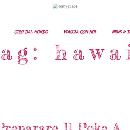
Home
Storie Di Viaggio
CIBO DAL MONDO
VIAGGIA CON NOI
NEWS & T
Cibo Dal Mondo
ag: hawa
Viaggia Con Noi
News & Tips
Chi Siamo
Contatti
reparare Il Poke A