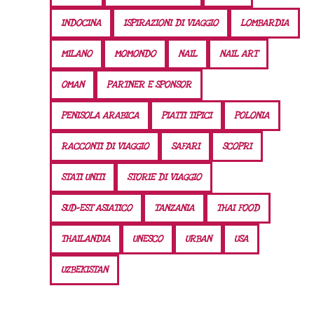
INDOCINA
ISPIRAZIONI DI VIAGGIO
LOMBARDIA
MILANO
MOMONDO
NAIL
NAIL ART
OMAN
PARTNER E SPONSOR
PENISOLA ARABICA
PIATTI TIPICI
POLONIA
RACCONTI DI VIAGGIO
SAFARI
SCOPRI
STATI UNITI
STORIE DI VIAGGIO
SUD-EST ASIATICO
TANZANIA
THAI FOOD
THAILANDIA
UNESCO
URBAN
USA
UZBEKISTAN