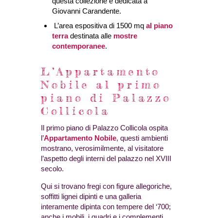
questa collezione è dedicata a
Giovanni Carandente.
L’area espositiva di 1500 mq
al piano
terra
destinata alle
mostre
contemporanee
.
L’Appartamento
Nobile al primo
piano di Palazzo
Collicola
Il primo piano di Palazzo Collicola ospita
l’
Appartamento Nobile
, questi ambienti
mostrano, verosimilmente, al visitatore
l’aspetto degli interni del palazzo nel XVIII
secolo.
Qui si trovano fregi con figure allegoriche,
soffitti lignei dipinti e una galleria
interamente dipinta con tempere del ‘700;
anche i mobili, i quadri e i complementi