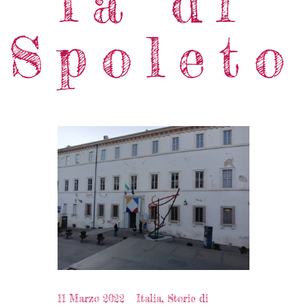
la di
Spoleto
11 Marzo 2022
Italia
,
Storie di