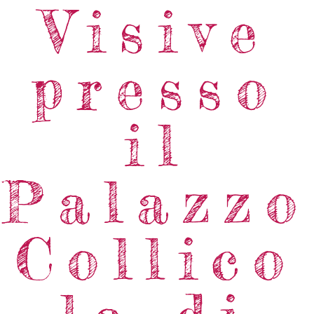
Visive
presso
il
Palazzo
Collico