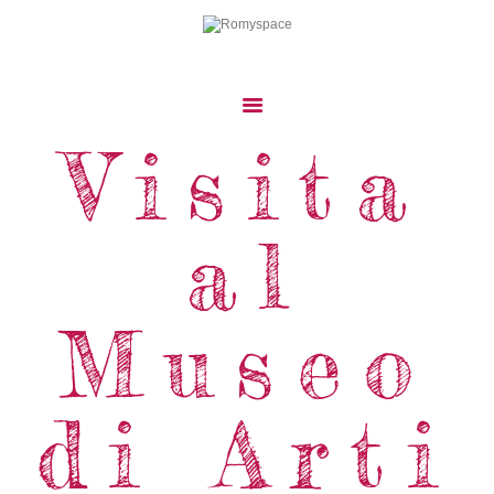
Visita
Home
Storie Di Viaggio
Cibo Dal Mondo
al
Viaggia Con Noi
News & Tips
Museo
Chi Siamo
Contatti
di Arti