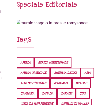
Speciale Editoriale
i
Tags
AFRICA
AFRICA MERIDIONALE
à
AFRICA ORIENTALE
AMERICA LATINA
ASIA
a
ASIA MERIDIONALE
AUSTRALIA
BRASILE
CAMBOGIA
CANADA
CARAIBI
CINA
CITTÀ DA NON PERDERE
CONSIGLI DI VIAGGIO