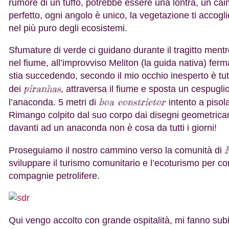
rumore di un tuffo, potrebbe essere una lontra, un ca
perfetto, ogni angolo è unico, la vegetazione ti acco
nel più puro degli ecosistemi.
Sfumature di verde ci guidano durante il tragitto mentre 
nel fiume, all’improvviso Meliton (la guida nativa) fe
stia succedendo, secondo il mio occhio inesperto è tu
piranhas
dei
, attraversa il fiume e sposta un cespuglio,
boa constrictor
l’anaconda. 5 metri di
intento a piso
Rimango colpito dal suo corpo dai disegni geometricam
davanti ad un anaconda non è cosa da tutti i giorni!
Proseguiamo il nostro cammino verso la comunità di
sviluppare il turismo comunitario e l’ecoturismo per c
compagnie petrolifere.
Qui vengo accolto con grande ospitalità, mi fanno sub