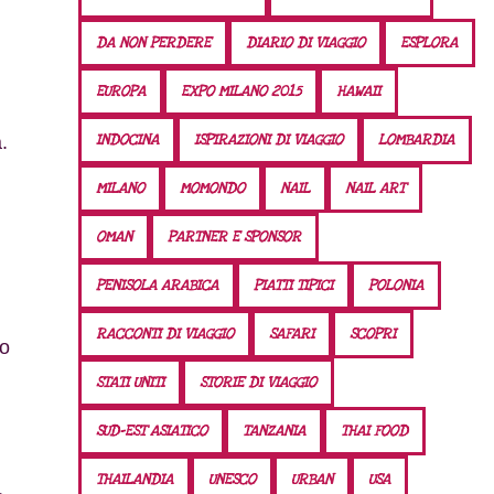
DA NON PERDERE
DIARIO DI VIAGGIO
ESPLORA
EUROPA
EXPO MILANO 2015
HAWAII
INDOCINA
ISPIRAZIONI DI VIAGGIO
LOMBARDIA
.
MILANO
MOMONDO
NAIL
NAIL ART
OMAN
PARTNER E SPONSOR
PENISOLA ARABICA
PIATTI TIPICI
POLONIA
RACCONTI DI VIAGGIO
SAFARI
SCOPRI
vo
STATI UNITI
STORIE DI VIAGGIO
SUD-EST ASIATICO
TANZANIA
THAI FOOD
THAILANDIA
UNESCO
URBAN
USA