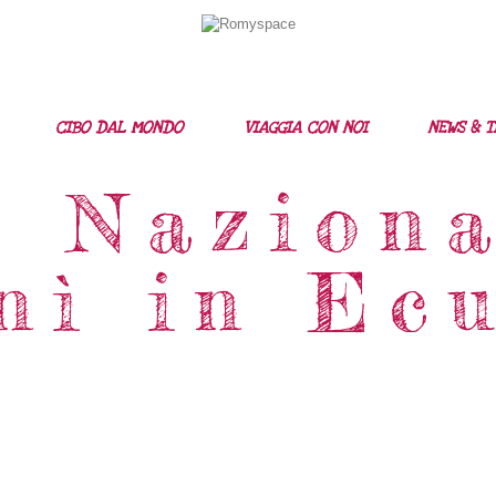
Home
Storie Di Viaggio
Cibo Dal Mondo
CIBO DAL MONDO
VIAGGIA CON NOI
NEWS & T
Viaggia Con Noi
o Naziona
News & Tips
nì in Ec
Chi Siamo
Contatti