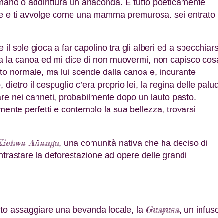
imano o addirittura un anaconda. È tutto poeticamente
glie e ti avvolge come una mamma premurosa, sei entrato
il sole gioca a far capolino tra gli alberi ed a specchiars
rma la canoa ed mi dice di non muovermi, non capisco cos
tto normale, ma lui scende dalla canoa e, incurante
 dietro il cespuglio c’era proprio lei, la regina delle palud
lare nei canneti, probabilmente dopo un lauto pasto.
ente perfetti e contemplo la sua bellezza, trovarsi
Kichwa Añangu
, una comunità nativa che ha deciso di
ontrastare la deforestazione ad opere delle grandi
Guayusa
ito assaggiare una bevanda locale, la
, un infus