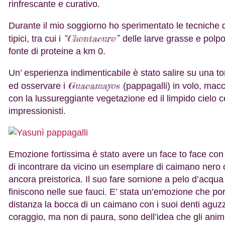
rinfrescante e curativo.
Durante il mio soggiorno ho sperimentato le tecniche d
“Chontacuro”
tipici, tra cui i
delle larve grasse e polpo
fonte di proteine a km 0.
Un’ esperienza indimenticabile è stato salire su una to
Guacamayos
ed osservare i
(pappagalli) in volo, macc
con la lussureggiante vegetazione ed il limpido cielo ce
impressionisti.
Emozione fortissima è stato avere un face to face con 
di incontrare da vicino un esemplare di caimano nero 
ancora preistorica. Il suo fare sornione a pelo d’acqua
finiscono nelle sue fauci. E’ stata un’emozione che p
distanza la bocca di un caimano con i suoi denti aguzz
coraggio, ma non di paura, sono dell’idea che gli anima