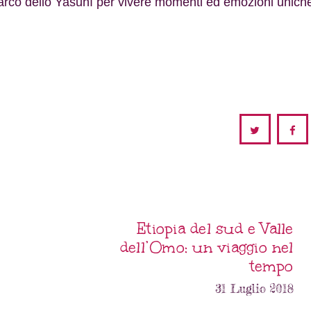
l parco dello Yasunì per vivere momenti ed emozioni unich
Etiopia del sud e Valle
dell’Omo: un viaggio nel
tempo
31 Luglio 2018