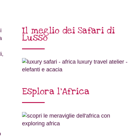
Il meglio dei Safari di
i
Lusso
a
i,
Esplora l’Africa
o