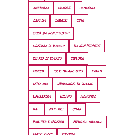
AUSTRALIA
BRASILE
CAMBOGIA
CANADA
CARAIBI
CINA
CITTÀ DA NON PERDERE
CONSIGLI DI VIAGGIO
DA NON PERDERE
DIARIO DI VIAGGIO
ESPLORA
EUROPA
EXPO MILANO 2015
HAWAII
INDOCINA
ISPIRAZIONI DI VIAGGIO
LOMBARDIA
MILANO
MOMONDO
NAIL
NAIL ART
OMAN
PARTNER E SPONSOR
PENISOLA ARABICA
PIATTI TIPICI
POLONIA