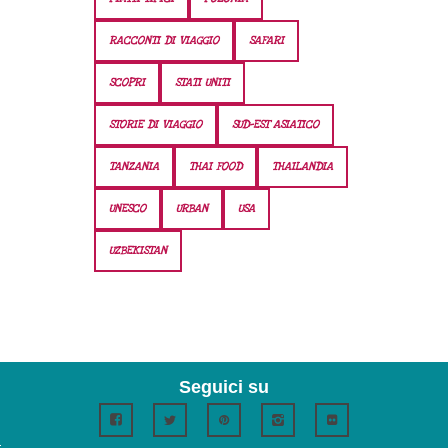
RACCONTI DI VIAGGIO
SAFARI
SCOPRI
STATI UNITI
STORIE DI VIAGGIO
SUD-EST ASIATICO
TANZANIA
THAI FOOD
THAILANDIA
UNESCO
URBAN
USA
UZBEKISTAN
Seguici su