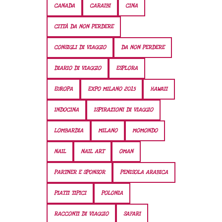
CANADA
CARAIBI
CINA
CITTÀ DA NON PERDERE
CONSIGLI DI VIAGGIO
DA NON PERDERE
DIARIO DI VIAGGIO
ESPLORA
EUROPA
EXPO MILANO 2015
HAWAII
INDOCINA
ISPIRAZIONI DI VIAGGIO
LOMBARDIA
MILANO
MOMONDO
NAIL
NAIL ART
OMAN
PARTNER E SPONSOR
PENISOLA ARABICA
PIATTI TIPICI
POLONIA
RACCONTI DI VIAGGIO
SAFARI