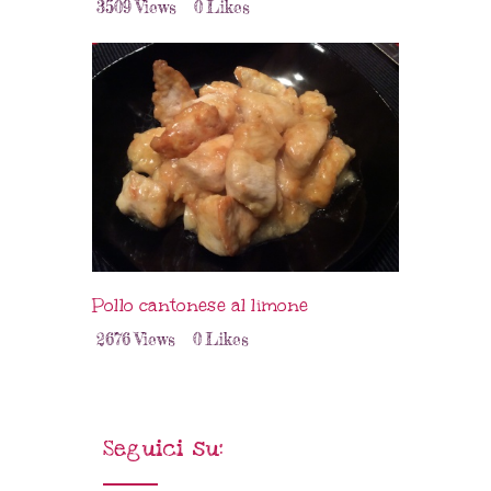
3509
Views
0
Likes
Pollo cantonese al limone
2676
Views
0
Likes
Seguici su: