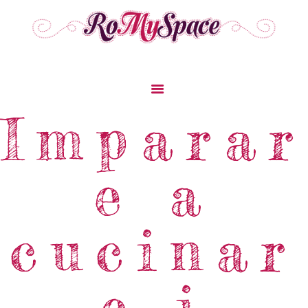
Home
Imparar
Storie Di Viaggio
Cibo Dal Mondo
e a
Viaggia Con Noi
News & Tips
Chi Siamo
cucinar
Contatti
e i