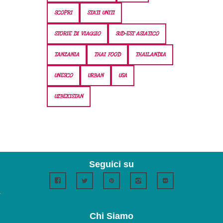
SCOPRI
STATI UNITI
STORIE DI VIAGGIO
SUD-EST ASIATICO
TANZANIA
THAI FOOD
THAILANDIA
UNESCO
URBAN
USA
UZBEKISTAN
Seguici su
Chi Siamo