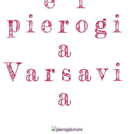
pierogi
a
Varsavi
a