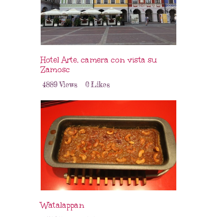
Hotel Arte, camera con vista su
Zamosc
4889
Views
0
Likes
Watalappan