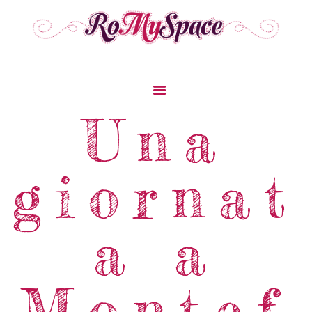
Una
Home
Storie Di Viaggio
giornat
Cibo Dal Mondo
Viaggia Con Noi
a a
News & Tips
Chi Siamo
Contatti
Montef