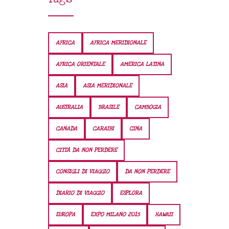
AFRICA
AFRICA MERIDIONALE
AFRICA ORIENTALE
AMERICA LATINA
ASIA
ASIA MERIDIONALE
AUSTRALIA
BRASILE
CAMBOGIA
CANADA
CARAIBI
CINA
CITTÀ DA NON PERDERE
CONSIGLI DI VIAGGIO
DA NON PERDERE
DIARIO DI VIAGGIO
ESPLORA
EUROPA
EXPO MILANO 2015
HAWAII