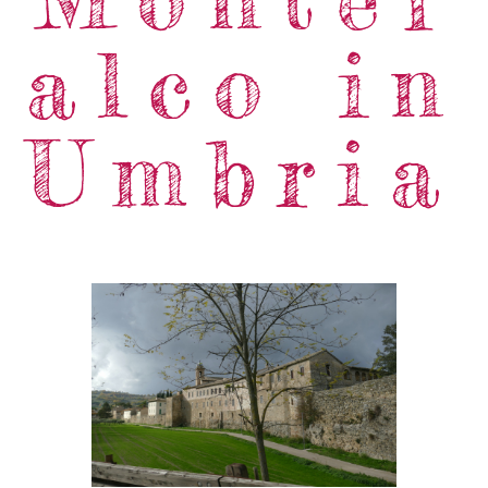
alco in
Umbria