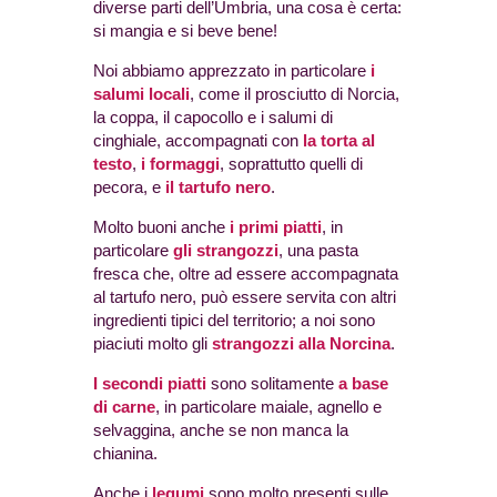
diverse parti dell’Umbria, una cosa è certa:
si mangia e si beve bene!
Noi abbiamo apprezzato in particolare
i
salumi locali
, come il prosciutto di Norcia,
la coppa, il capocollo e i salumi di
cinghiale, accompagnati con
la torta al
testo
,
i formaggi
, soprattutto quelli di
pecora, e
il tartufo nero
.
Molto buoni anche
i primi piatti
, in
particolare
gli strangozzi
, una pasta
fresca che, oltre ad essere accompagnata
al tartufo nero, può essere servita con altri
ingredienti tipici del territorio; a noi sono
piaciuti molto gli
strangozzi alla Norcina
.
I secondi piatti
sono solitamente
a base
di carne
, in particolare maiale, agnello e
selvaggina, anche se non manca la
chianina.
Anche i
legumi
sono molto presenti sulle