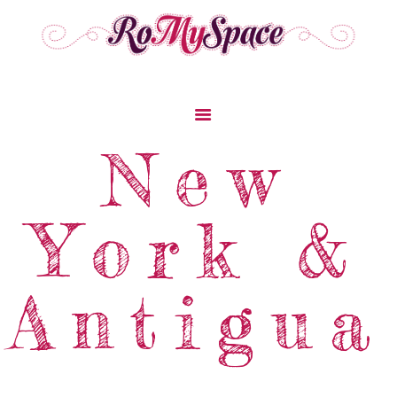
Home
New
Storie Di Viaggio
Cibo Dal Mondo
York &
Viaggia Con Noi
News & Tips
Chi Siamo
Antigua
Contatti