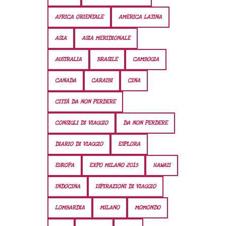
AFRICA ORIENTALE
AMERICA LATINA
ASIA
ASIA MERIDIONALE
AUSTRALIA
BRASILE
CAMBOGIA
CANADA
CARAIBI
CINA
CITTÀ DA NON PERDERE
CONSIGLI DI VIAGGIO
DA NON PERDERE
DIARIO DI VIAGGIO
ESPLORA
EUROPA
EXPO MILANO 2015
HAWAII
INDOCINA
ISPIRAZIONI DI VIAGGIO
LOMBARDIA
MILANO
MOMONDO