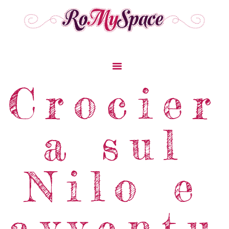
Crocier
Home
Storie Di Viaggio
a sul
Cibo Dal Mondo
Viaggia Con Noi
Nilo e
News & Tips
Chi Siamo
Contatti
avventu