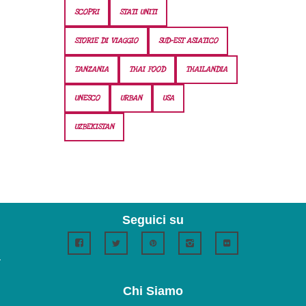
SCOPRI
STATI UNITI
STORIE DI VIAGGIO
SUD-EST ASIATICO
TANZANIA
THAI FOOD
THAILANDIA
UNESCO
URBAN
USA
UZBEKISTAN
Seguici su
Chi Siamo