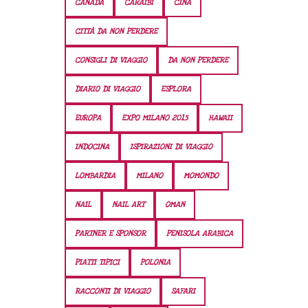
CANADA
CARAIBI
CINA
CITTÀ DA NON PERDERE
CONSIGLI DI VIAGGIO
DA NON PERDERE
DIARIO DI VIAGGIO
ESPLORA
EUROPA
EXPO MILANO 2015
HAWAII
INDOCINA
ISPIRAZIONI DI VIAGGIO
LOMBARDIA
MILANO
MOMONDO
NAIL
NAIL ART
OMAN
PARTNER E SPONSOR
PENISOLA ARABICA
PIATTI TIPICI
POLONIA
RACCONTI DI VIAGGIO
SAFARI