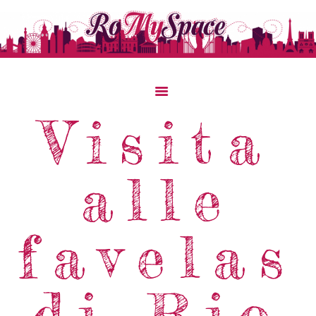
Visita
Home
Storie Di Viaggio
alle
Cibo Dal Mondo
Viaggia Con Noi
favelas
News & Tips
Chi Siamo
Contatti
di Rio