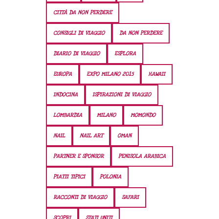
CITTÀ DA NON PERDERE
CONSIGLI DI VIAGGIO
DA NON PERDERE
DIARIO DI VIAGGIO
ESPLORA
EUROPA
EXPO MILANO 2015
HAWAII
INDOCINA
ISPIRAZIONI DI VIAGGIO
LOMBARDIA
MILANO
MOMONDO
NAIL
NAIL ART
OMAN
PARTNER E SPONSOR
PENISOLA ARABICA
PIATTI TIPICI
POLONIA
RACCONTI DI VIAGGIO
SAFARI
SCOPRI
STATI UNITI