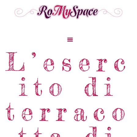
L’eserc
Home
Storie Di Viaggio
ito di
Cibo Dal Mondo
Viaggia Con Noi
terraco
News & Tips
Chi Siamo
Contatti
tta di