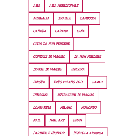
ASIA
ASIA MERIDIONALE
AUSTRALIA
BRASILE
CAMBOGIA
CANADA
CARAIBI
CINA
CITTÀ DA NON PERDERE
CONSIGLI DI VIAGGIO
DA NON PERDERE
DIARIO DI VIAGGIO
ESPLORA
EUROPA
EXPO MILANO 2015
HAWAII
INDOCINA
ISPIRAZIONI DI VIAGGIO
LOMBARDIA
MILANO
MOMONDO
NAIL
NAIL ART
OMAN
PARTNER E SPONSOR
PENISOLA ARABICA