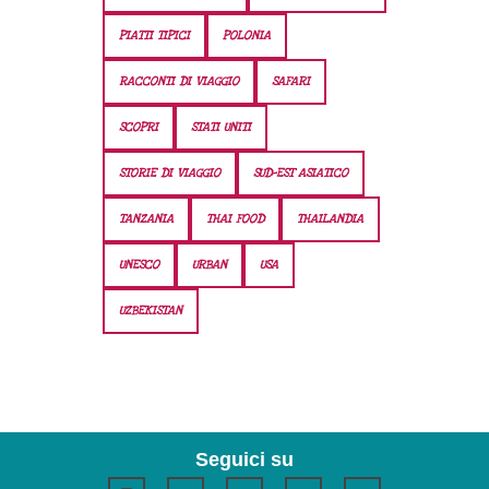
PIATTI TIPICI
POLONIA
RACCONTI DI VIAGGIO
SAFARI
SCOPRI
STATI UNITI
STORIE DI VIAGGIO
SUD-EST ASIATICO
TANZANIA
THAI FOOD
THAILANDIA
UNESCO
URBAN
USA
UZBEKISTAN
Seguici su