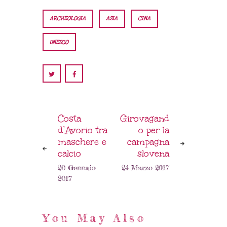
ARCHEOLOGIA
ASIA
CINA
UNESCO
Costa
Girovagand
d’Avorio tra
o per la
maschere e
campagna
calcio
slovena
20 Gennaio
24 Marzo 2017
2017
You May Also