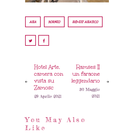
ASIA
BORNEO
SUD-EST ASIATICO
Hotel Arte,
Ramses II
camera con
un faraone
vista su
leggendario
Zamosc
30 Maggio
2021
29 Aprile 2021
You May Also
Like