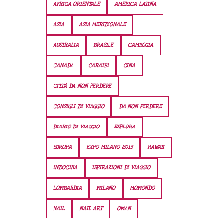
AFRICA ORIENTALE
AMERICA LATINA
ASIA
ASIA MERIDIONALE
AUSTRALIA
BRASILE
CAMBOGIA
CANADA
CARAIBI
CINA
CITTÀ DA NON PERDERE
CONSIGLI DI VIAGGIO
DA NON PERDERE
DIARIO DI VIAGGIO
ESPLORA
EUROPA
EXPO MILANO 2015
HAWAII
INDOCINA
ISPIRAZIONI DI VIAGGIO
LOMBARDIA
MILANO
MOMONDO
NAIL
NAIL ART
OMAN