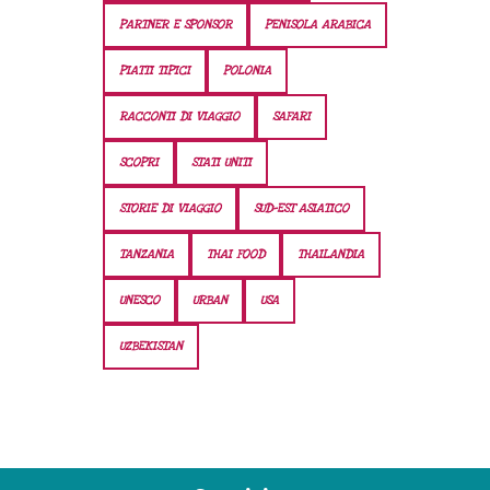
PARTNER E SPONSOR
PENISOLA ARABICA
PIATTI TIPICI
POLONIA
RACCONTI DI VIAGGIO
SAFARI
SCOPRI
STATI UNITI
STORIE DI VIAGGIO
SUD-EST ASIATICO
TANZANIA
THAI FOOD
THAILANDIA
UNESCO
URBAN
USA
UZBEKISTAN