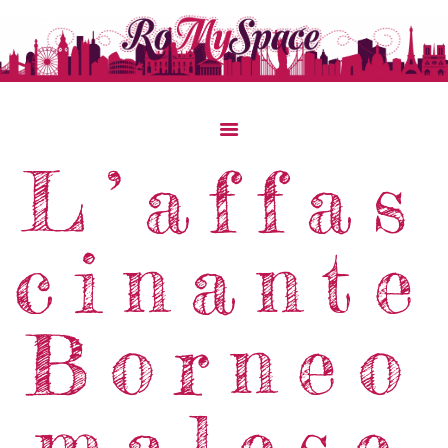
Home
L’affas
Storie Di Viaggio
Cibo Dal Mondo
cinante
Viaggia Con Noi
News & Tips
Chi Siamo
Borneo
Contatti
malese