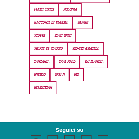
PIATTI TIPICI
POLONIA
RACCONTI DI VIAGGIO
SAFARI
SCOPRI
STATI UNITI
STORIE DI VIAGGIO
SUD-EST ASIATICO
TANZANIA
THAI FOOD
THAILANDIA
UNESCO
URBAN
USA
UZBEKISTAN
Seguici su