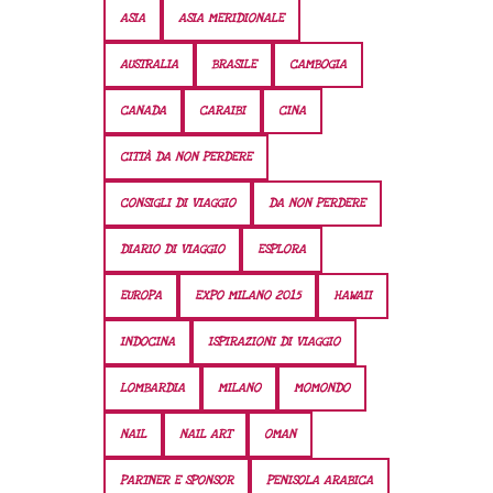
ASIA
ASIA MERIDIONALE
AUSTRALIA
BRASILE
CAMBOGIA
CANADA
CARAIBI
CINA
CITTÀ DA NON PERDERE
CONSIGLI DI VIAGGIO
DA NON PERDERE
DIARIO DI VIAGGIO
ESPLORA
EUROPA
EXPO MILANO 2015
HAWAII
INDOCINA
ISPIRAZIONI DI VIAGGIO
LOMBARDIA
MILANO
MOMONDO
NAIL
NAIL ART
OMAN
PARTNER E SPONSOR
PENISOLA ARABICA