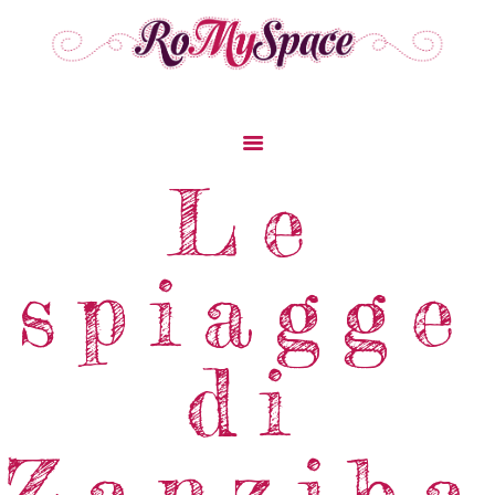
Home
Le
Storie Di Viaggio
Cibo Dal Mondo
spiagge
Viaggia Con Noi
News & Tips
Chi Siamo
di
Contatti
Zanziba