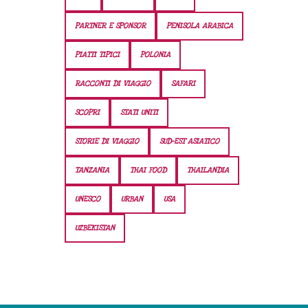
PARTNER E SPONSOR
PENISOLA ARABICA
PIATTI TIPICI
POLONIA
RACCONTI DI VIAGGIO
SAFARI
SCOPRI
STATI UNITI
STORIE DI VIAGGIO
SUD-EST ASIATICO
TANZANIA
THAI FOOD
THAILANDIA
UNESCO
URBAN
USA
UZBEKISTAN