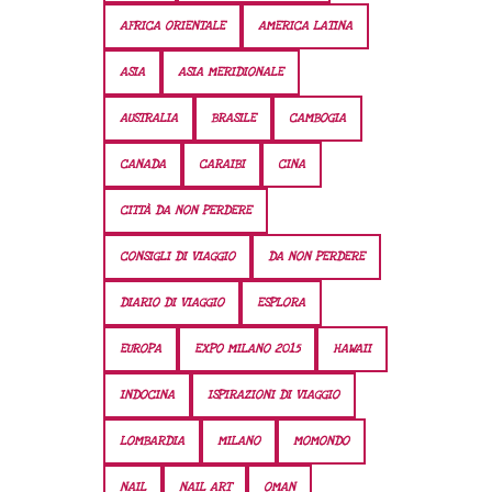
AFRICA ORIENTALE
AMERICA LATINA
ASIA
ASIA MERIDIONALE
AUSTRALIA
BRASILE
CAMBOGIA
CANADA
CARAIBI
CINA
CITTÀ DA NON PERDERE
CONSIGLI DI VIAGGIO
DA NON PERDERE
DIARIO DI VIAGGIO
ESPLORA
EUROPA
EXPO MILANO 2015
HAWAII
INDOCINA
ISPIRAZIONI DI VIAGGIO
LOMBARDIA
MILANO
MOMONDO
NAIL
NAIL ART
OMAN