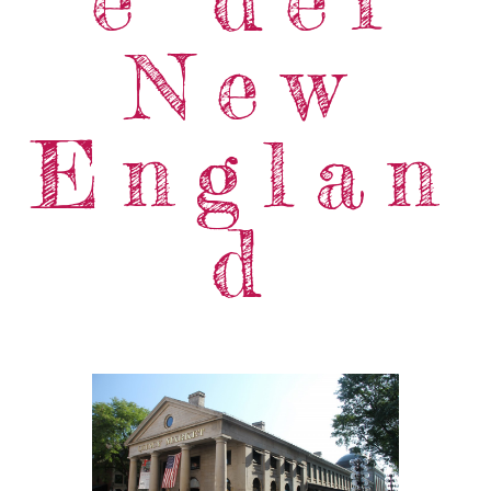
New
Englan
d