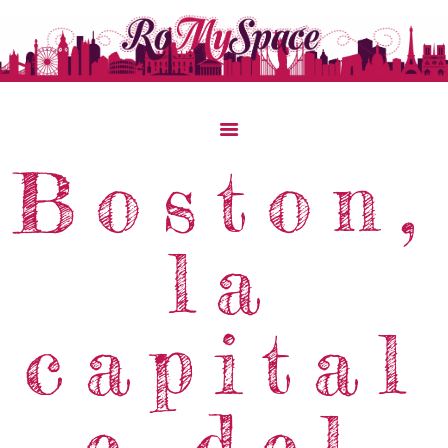
Boston,
Home
Storie Di Viaggio
la
Cibo Dal Mondo
Viaggia Con Noi
capital
News & Tips
Chi Siamo
Contatti
e del