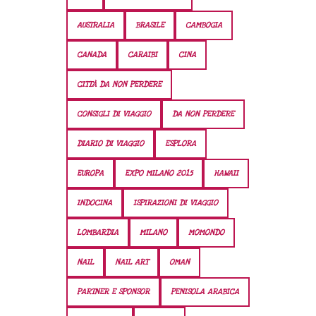
AUSTRALIA
BRASILE
CAMBOGIA
CANADA
CARAIBI
CINA
CITTÀ DA NON PERDERE
CONSIGLI DI VIAGGIO
DA NON PERDERE
DIARIO DI VIAGGIO
ESPLORA
EUROPA
EXPO MILANO 2015
HAWAII
INDOCINA
ISPIRAZIONI DI VIAGGIO
LOMBARDIA
MILANO
MOMONDO
NAIL
NAIL ART
OMAN
PARTNER E SPONSOR
PENISOLA ARABICA