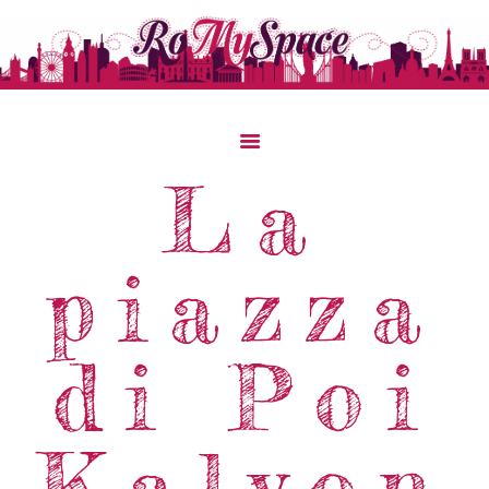
La
Home
Storie Di Viaggio
piazza
Cibo Dal Mondo
Viaggia Con Noi
di Poi
News & Tips
Chi Siamo
Contatti
Kalyon