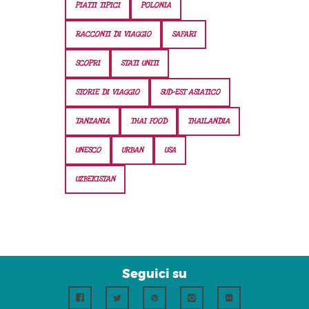
PIATTI TIPICI
POLONIA
RACCONTI DI VIAGGIO
SAFARI
SCOPRI
STATI UNITI
STORIE DI VIAGGIO
SUD-EST ASIATICO
TANZANIA
THAI FOOD
THAILANDIA
UNESCO
URBAN
USA
UZBEKISTAN
Seguici su