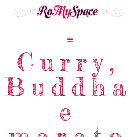
Home
Curry,
Storie Di Viaggio
Cibo Dal Mondo
Buddha
Viaggia Con Noi
News & Tips
Chi Siamo
e
Contatti
marato