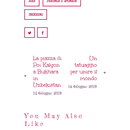
ASIA
PARTNER E SPONSOR
TREKKING
La piazza di
Un
Poi Kalyon
tatuaggio
a Bukhara
per unire il
in
mondo
Uzbekistan
14 Giugno 2019
12 Giugno 2019
You May Also
Like