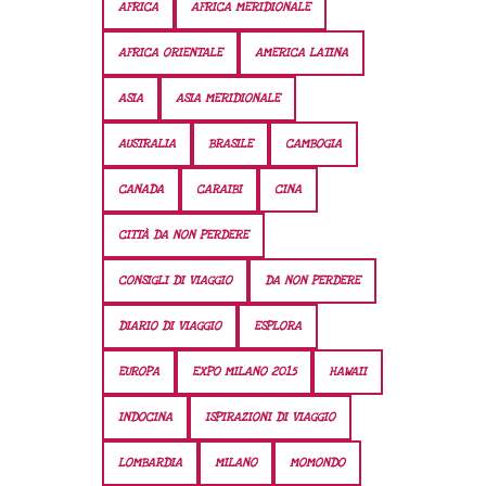
AFRICA
AFRICA MERIDIONALE
AFRICA ORIENTALE
AMERICA LATINA
ASIA
ASIA MERIDIONALE
AUSTRALIA
BRASILE
CAMBOGIA
CANADA
CARAIBI
CINA
CITTÀ DA NON PERDERE
CONSIGLI DI VIAGGIO
DA NON PERDERE
DIARIO DI VIAGGIO
ESPLORA
EUROPA
EXPO MILANO 2015
HAWAII
INDOCINA
ISPIRAZIONI DI VIAGGIO
LOMBARDIA
MILANO
MOMONDO