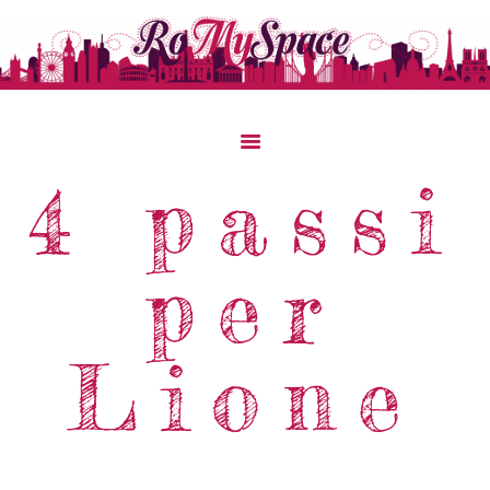
Home
4 passi
Storie Di Viaggio
Cibo Dal Mondo
per
Viaggia Con Noi
News & Tips
Chi Siamo
Lione
Contatti