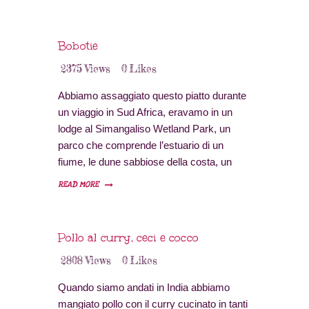
principesse; sono tutte affascinanti e
rendono questo dolce quasi magico, la mia
preferita è quella che narra la…
Bobotie
2375
Views
0
Likes
Abbiamo assaggiato questo piatto durante
un viaggio in Sud Africa, eravamo in un
lodge al Simangaliso Wetland Park, un
parco che comprende l’estuario di un
fiume, le dune sabbiose della costa, un
lago e paludi dove vivono coccodrilli e
READ MORE
ippopotami.
Pollo al curry, ceci e cocco
2808
Views
0
Likes
Quando siamo andati in India abbiamo
mangiato pollo con il curry cucinato in tanti