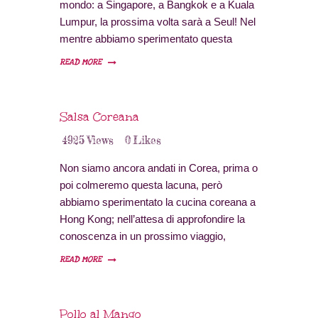
mondo: a Singapore, a Bangkok e a Kuala
Lumpur, la prossima volta sarà a Seul! Nel
mentre abbiamo sperimentato questa
ricetta che vi consiglio. Ricetta per 4
READ MORE
persone Tempo di preparazione: 2 ore
Tempo di cottura: 15 minuti Difficoltà:
bassa Provenienza: Corea Ingredienti 1
Salsa Coreana
petto di…
4925
Views
0
Likes
Non siamo ancora andati in Corea, prima o
poi colmeremo questa lacuna, però
abbiamo sperimentato la cucina coreana a
Hong Kong; nell’attesa di approfondire la
conoscenza in un prossimo viaggio,
abbiamo sperimentato qualche ricetta a
READ MORE
casa nostra. Questa salsa coreana può
essere utilizzata anche per accompagnare
piatti più nostrani, si abbina particolarmente
Pollo al Mango