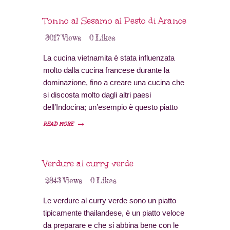
inventori di questa ottima salsa, il
guacamole divenne incredibilmente…
Tonno al Sesamo al Pesto di Arance
3017
Views
0
Likes
La cucina vietnamita è stata influenzata
molto dalla cucina francese durante la
dominazione, fino a creare una cucina che
si discosta molto dagli altri paesi
dell’Indocina; un’esempio è questo piatto
che abbiamo mangiato a Ho Chi Min City,
READ MORE
o Saigon per i nostalgici. Ricetta per 2
persone Tempo di preparazione: 20 minuti
Tempo di cottura: 4 minuti Difficoltà: media
Verdure al curry verde
Provenienza:…
2843
Views
0
Likes
Le verdure al curry verde sono un piatto
tipicamente thailandese, è un piatto veloce
da preparare e che si abbina bene con le