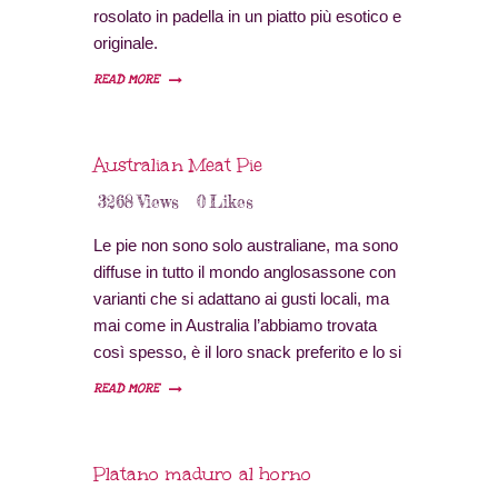
rosolato in padella in un piatto più esotico e
originale.
READ MORE
Australian Meat Pie
3268
Views
0
Likes
Le pie non sono solo australiane, ma sono
diffuse in tutto il mondo anglosassone con
varianti che si adattano ai gusti locali, ma
mai come in Australia l’abbiamo trovata
così spesso, è il loro snack preferito e lo si
trova ovunque, non solo viene consumato
READ MORE
per un pranzo veloce ma è anche lo
spuntino perfetto per ogni occasione.
Platano maduro al horno