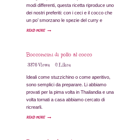
modi differenti, questa ricetta riproduce uno
dei nostri preferiti: con i ceci e il cocco che
un po’ smorzano le spezie del curry e
rendono il piatto equilibrato, è l’ideale per
READ MORE
un primo incontro con la cucina indiana.
Bocconcini di pollo al cocco
3376
Views
0
Likes
Ideali come stuzzichino o come aperitivo,
sono semplici da preparare. Li abbiamo
provati per la pima volta in Thailandia e una
volta tornati a casa abbiamo cercato di
ricrearli.
READ MORE