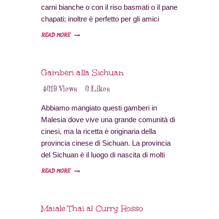
carni bianche o con il riso basmati o il pane
chapati; inoltre è perfetto per gli amici
vegetariani. Ricetta per 2 persone Tempo
READ MORE
di preparazione: 10 minuti Tempo di
cottura: 20 minuti Difficoltà: bassa
Provenienza: Thailandia Ingredienti…
Gamberi alla Sichuan
4019
Views
0
Likes
Abbiamo mangiato questi gamberi in
Malesia dove vive una grande comunità di
cinesi, ma la ricetta è originaria della
provincia cinese di Sichuan. La provincia
del Sichuan è il luogo di nascita di molti
piatti che sono famosi a livello globale. Il
READ MORE
cibo del Sichuan, originario della regione
sud-occidentale della Cina, è la cucina più
servita nella stessa Cina. I…
Maiale Thai al Curry Rosso