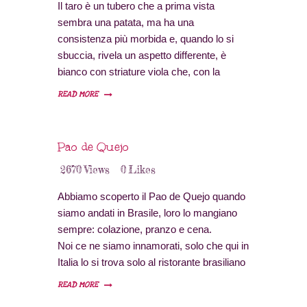
Il taro è un tubero che a prima vista
sembra una patata, ma ha una
consistenza più morbida e, quando lo si
sbuccia, rivela un aspetto differente, è
bianco con striature viola che, con la
cottura, diventano ancora più visibili.
READ MORE
Quando siamo andati alle Hawaii abbiamo
fatto la conoscenza del taro, lì è molto più
comune della patata e viene utilizzato
Pao de Quejo
come accompagnamento di molti piatti;
2670
Views
0
Likes
sono molto comuni le chips di taro, al
naturale oppure con varie spezie.
Abbiamo scoperto il Pao de Quejo quando
siamo andati in Brasile, loro lo mangiano
sempre: colazione, pranzo e cena.
Noi ce ne siamo innamorati, solo che qui in
Italia lo si trova solo al ristorante brasiliano
e noi invece volevamo farlo a casa; non è
READ MORE
stato semplice perché l’ingrediente