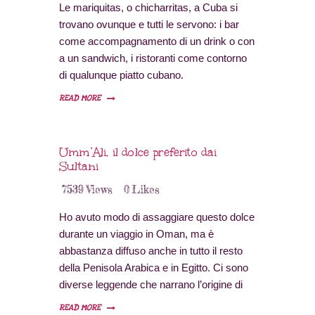
Le mariquitas, o chicharritas, a Cuba si
trovano ovunque e tutti le servono: i bar
come accompagnamento di un drink o con
a un sandwich, i ristoranti come contorno
di qualunque piatto cubano.
Mi piace farle a casa per tornare con la
READ MORE
mente ai giorni trascorsi a Cuba e per
avere uno snack diverso e originale da
offrire agli ospiti insieme all’aperitivo, se è
Umm’Ali, il dolce preferito dai
un mojito o un daiquiri è ancora meglio.
Sultani
7539
Views
0
Likes
Ho avuto modo di assaggiare questo dolce
durante un viaggio in Oman, ma è
abbastanza diffuso anche in tutto il resto
della Penisola Arabica e in Egitto. Ci sono
diverse leggende che narrano l’origine di
questo dolce, tutte legate a sultani e
READ MORE