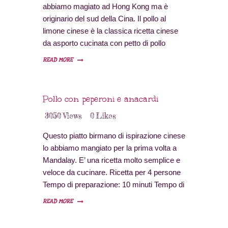
abbiamo magiato ad Hong Kong ma è
originario del sud della Cina. Il pollo al
limone cinese è la classica ricetta cinese
da asporto cucinata con petto di pollo
ricoperto in salsa di limone. Ricetta per 4
READ MORE
persone Tempo di preparazione: 10 minuti
Tempo di cottura: 20 minuti Difficoltà:
bassa Provenienza: Cina Ingredienti…
Pollo con peperoni e anacardi
3050
Views
0
Likes
Questo piatto birmano di ispirazione cinese
lo abbiamo mangiato per la prima volta a
Mandalay. E’ una ricetta molto semplice e
veloce da cucinare. Ricetta per 4 persone
Tempo di preparazione: 10 minuti Tempo di
cottura: 25 minuti Difficoltà: bassa
READ MORE
Provenienza: Birmania Ingredienti 625 gr di
petto di pollo 50 gr di anacardi 2 peperoni