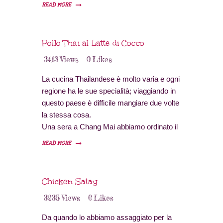
e meno turistica e forse ancora più buona.
READ MORE
Pollo Thai al Latte di Cocco
3413
Views
0
Likes
La cucina Thailandese è molto varia e ogni
regione ha le sue specialità; viaggiando in
questo paese è difficile mangiare due volte
la stessa cosa.
Una sera a Chang Mai abbiamo ordinato il
Pollo al latte di cocco, ci è piaciuto molto e
READ MORE
adesso lo cuciniamo spesso.
Chicken Satay
3235
Views
0
Likes
Da quando lo abbiamo assaggiato per la