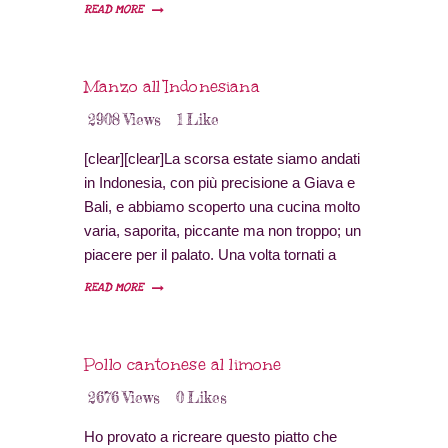
capitali, minoranze etniche.
READ MORE
Manzo all’Indonesiana
2908
Views
1
Like
[clear][clear]La scorsa estate siamo andati
in Indonesia, con più precisione a Giava e
Bali, e abbiamo scoperto una cucina molto
varia, saporita, piccante ma non troppo; un
piacere per il palato. Una volta tornati a
casa abbiamo iniziato a ricreare i piatti che
READ MORE
ci hanno entusiasmato, il manzo
indonesiano è il primo di una serie. [toggles
title=”Da sapere” icon=”icon-info-
Pollo cantonese al limone
sign”]Ricetta per…
2676
Views
0
Likes
Ho provato a ricreare questo piatto che