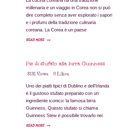
La cucina coreana ha una tradizione
millenaria e un viaggio in Corea non si può
dire completo senza aver esplorato i sapori
e i profumi della tradizione culinaria
coreana. La Corea è un paese
sorprendente e molto affascinante con una
READ MORE
ricca storia di quasi cinquemila anni e la
sua cucina non può che essere altrettanto
ricca e svariata ma con…
Pie di stufato alla birra Guinness
3131
Views
0
Likes
Uno dei piatti tipici di Dublino e dell’Irlanda
è il gustoso stufato preparato con un
ingrediente iconico: la famosa birra
Guinness. Questo stufato si chiama
Guinness Stew è possibile trovarlo nei
menu di tutti i pub e ristoranti della nazione
READ MORE
ed è veramente buono. In realtà sono
presenti diverse versioni di questo stufato;