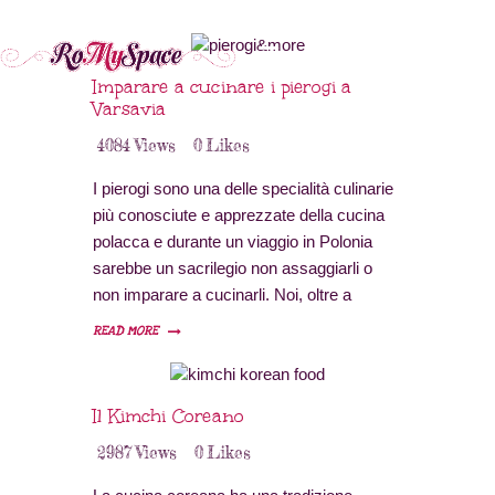
Imparare a cucinare i pierogi a
Varsavia
4084
Views
0
Likes
Home
I pierogi sono una delle specialità culinarie
Storie Di Viaggio
più conosciute e apprezzate della cucina
polacca e durante un viaggio in Polonia
Cibo Dal Mondo
sarebbe un sacrilegio non assaggiarli o
Viaggia Con Noi
non imparare a cucinarli. Noi, oltre a
News & Tips
mangiare i pierogi più volte e con ripieni
READ MORE
sempre diversi, abbiamo deciso di andare
Chi Siamo
oltre: abbiamo deciso di partecipare a un
Contatti
corso di cucina per imparare a…
Il Kimchi Coreano
2987
Views
0
Likes