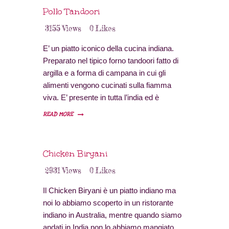
Pollo Tandoori
3155
Views
0
Likes
E’ un piatto iconico della cucina indiana.
Preparato nel tipico forno tandoori fatto di
argilla e a forma di campana in cui gli
alimenti vengono cucinati sulla fiamma
viva. E’ presente in tutta l’india ed è
utilizzato soprattutto per i piatti di carne. Ho
READ MORE
provato a ricrearlo utilizzando un forno
domestico con risultati molto soddisfacenti.
Chicken Biryani
2931
Views
0
Likes
Il Chicken Biryani è un piatto indiano ma
noi lo abbiamo scoperto in un ristorante
indiano in Australia, mentre quando siamo
andati in India non lo abbiamo mangiato