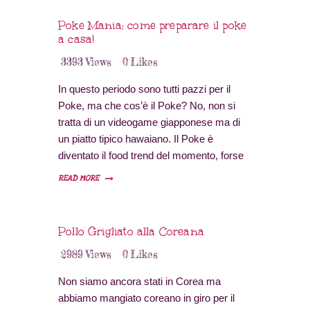
la nostra preferita è nella versione pie…
Poke Mania: come preparare il poke
a casa!
3393
Views
0
Likes
In questo periodo sono tutti pazzi per il
Poke, ma che cos’è il Poke? No, non si
tratta di un videogame giapponese ma di
un piatto tipico hawaiano. Il Poke è
diventato il food trend del momento, forse
deve il suo successo al fatto che è uno dei
READ MORE
piatti più instagrammati del mondo, con i
suoi bei colori e le…
Pollo Grigliato alla Coreana
2989
Views
0
Likes
Non siamo ancora stati in Corea ma
abbiamo mangiato coreano in giro per il