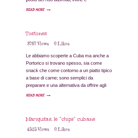
un’alternativa etnica alla nostra piadina e
READ MORE
quindi perfetto per uno spuntino insieme ai
salumi o formaggi.
Tostones
3767
Views
0
Likes
Le abbiamo scoperte a Cuba ma anche a
Portorico si trovano spesso, sia come
snack che come contorno a un piatto tipico
a base di carne; sono semplici da
preparare e una alternativa da offrire agli
amici.
READ MORE
Mariquitas, le “chips” cubane
4525
Views
0
Likes