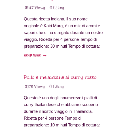
bene con le carni bianche e da provare…
3947
Views
0
Likes
Questa ricetta indiana, il suo nome
originale è Kairi Murg, è un mix di aromi e
sapori che ci ha stregato durante un nostro
viaggio. Ricetta per 4 persone Tempo di
preparazione: 30 minuti Tempo di cottura:
50 minuti Difficoltà: bassa Provenienza:
READ MORE
India Ingredienti 750 gr di petto di pollo 4
cucchiai di olio 1 peperoncino rosso o
verde 1/3…
Pollo e melanzane al curry rosso
3176
Views
0
Likes
Questo è uno degli innumerevoli piatti di
curry thailandese che abbiamo scoperto
durante il nostro viaggio in Thailandia.
Ricetta per 4 persone Tempo di
preparazione: 10 minuti Tempo di cottura: