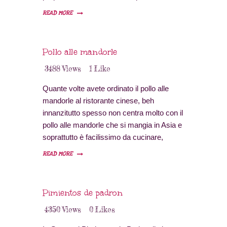
50 minuti Difficoltà: bassa Provenienza:
READ MORE
Thailandia Ingredienti 500 gr di petto di
pollo oppure 8 sovracosce 1 cucchiaio di
olio di arachidi 1 cucchiaio di pasta di curry
Pollo alle mandorle
rosso thailandese…
3488
Views
1
Like
Quante volte avete ordinato il pollo alle
mandorle al ristorante cinese, beh
innanzitutto spesso non centra molto con il
pollo alle mandorle che si mangia in Asia e
soprattutto è facilissimo da cucinare,
provateci! Ricetta per 4 persone Tempo di
READ MORE
preparazione: 10 minuti Tempo di cottura:
30 minuti Difficoltà: bassa Provenienza:
Cina Ingredienti 500 gr di petto di pollo
Pimientos de padron
farina…
4350
Views
0
Likes