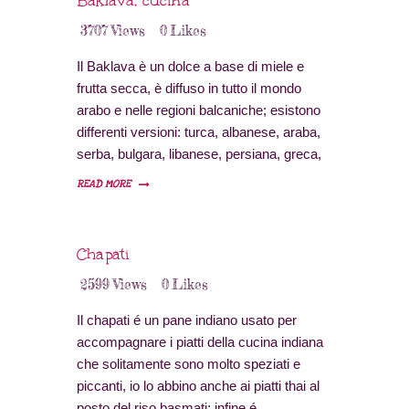
Baklava, cucina
3707
Views
0
Likes
Il Baklava è un dolce a base di miele e
frutta secca, è diffuso in tutto il mondo
arabo e nelle regioni balcaniche; esistono
differenti versioni: turca, albanese, araba,
serba, bulgara, libanese, persiana, greca,
armena e bosniaca, ecc.
READ MORE
Ognuno ne rivendica la paternità ma
sembra che le origini di questo dolce siano
turche, pare sia nato nel Palazzo del
Chapati
Topkapi di Istanbul qualche secolo fa.
2599
Views
0
Likes
Il chapati é un pane indiano usato per
accompagnare i piatti della cucina indiana
che solitamente sono molto speziati e
piccanti, io lo abbino anche ai piatti thai al
posto del riso basmati; infine é