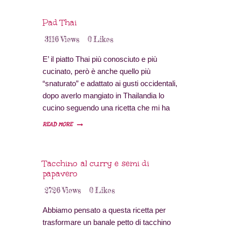
principale è la farina di manioca,
praticamente impossibile da trovare sfusa,
Pad Thai
però in un negozio di prodotti etnici
3116
Views
0
Likes
abbiamo trovato una scatola di preparato
per pao de quejo, questo ha risolto i nostri
E’ il piatto Thai più conosciuto e più
problemi.
cucinato, però è anche quello più
“snaturato” e adattato ai gusti occidentali,
dopo averlo mangiato in Thailandia lo
cucino seguendo una ricetta che mi ha
dato un cuoco a Bangkok perché mi piace
READ MORE
la ricetta originale.
Tacchino al curry e semi di
papavero
2726
Views
0
Likes
Abbiamo pensato a questa ricetta per
trasformare un banale petto di tacchino