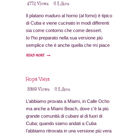
4772
Views
0
Likes
Il platano maduro al horno (al forno) è tipico
di Cuba e viene cucinato in modi differenti
sia come contorno che come dessert.
Io l’ho preparato nella sua versione più
semplice che è anche quella che mi piace
di più, è un contorno insolito per un piatto di
READ MORE
carne, a Cuba lo usano come
accompagnamento della Ropa Vieja o de
una aragosta alla griglia.
Ropa Vieja
3389
Views
0
Likes
L’abbiamo provata a Miami, in Calle Ocho
ma anche a Miami Beach, dove c’è la più
grande comunità di cubani al di fuori di
Cuba; quando siamo andati a Cuba
l’abbiamo ritrovata in una versione più vera