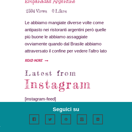
Empanadas Argentine
2594
Views
0
Likes
Le abbiamo mangiate diverse volte come
antipasto nei ristoranti argentini però quelle
più buone le abbiamo assaggiate
ovviamente quando dal Brasile abbiamo
attraversato il confine per vedere l’altro lato
delle Cascate di Iguazù, gustose e saporite
READ MORE
sono perfette per un antipasto caldo o
Latest from
come aperitivo accompagnate da un vino
rosso intenso come ad esempio il Malbec.
Instagram
[instagram-feed]
Seguici su