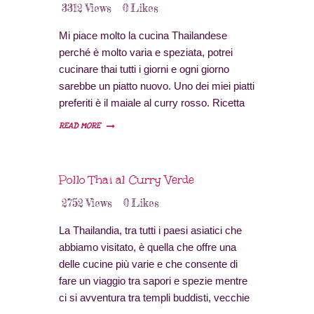
3312
Views
0
Likes
Mi piace molto la cucina Thailandese
perché è molto varia e speziata, potrei
cucinare thai tutti i giorni e ogni giorno
sarebbe un piatto nuovo. Uno dei miei piatti
preferiti è il maiale al curry rosso. Ricetta
per 4 persone Tempo di preparazione: 10
READ MORE
minuti Tempo di cottura: 25 minuti
Difficoltà: bassa Provenienza: Thailandia
Ingredienti 400gr di carne magra di…
Pollo Thai al Curry Verde
2752
Views
0
Likes
La Thailandia, tra tutti i paesi asiatici che
abbiamo visitato, è quella che offre una
delle cucine più varie e che consente di
fare un viaggio tra sapori e spezie mentre
ci si avventura tra templi buddisti, vecchie