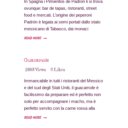
In Spagna i Pimientos de Padron li si trova
ovunque: bar de tapas, ristoranti, street
food e mercati. L’origine dei peperoni
Padrón è legata ai semi portati dallo stato
messicano di Tabasco, dai monaci
francescani del convento di Herbón, nel 17
READ MORE
° secolo, con documenti sulla loro
commercializzazione dalla fine del 18 °
secolo. Pertanto, risalendo ai suoi inizi
Guacamole
nel…
2683
Views
0
Likes
Immancabile in tutti i ristoranti del Messico
e del sud degli Stati Uniti, il guacamole è
facilissimo da preparare ed è perfetto non
solo per accompagnare i macho, ma è
perfetto servito con la carne rossa alla
griglia o come salsa per l’hamburger al
READ MORE
posto del ketchup. Furono gli Aztechi gli