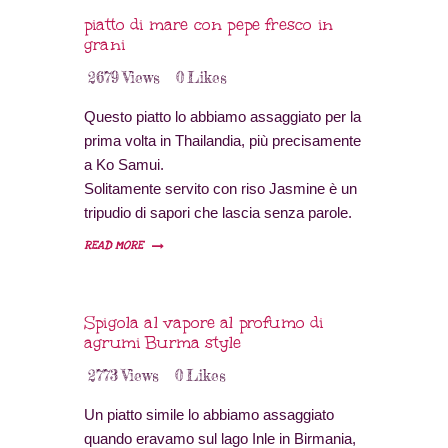
rossi 2 spicchi di aglio…
piatto di mare con pepe fresco in
grani
2679
Views
0
Likes
Questo piatto lo abbiamo assaggiato per la
prima volta in Thailandia, più precisamente
a Ko Samui.
Solitamente servito con riso Jasmine è un
tripudio di sapori che lascia senza parole.
E’ un piatto facile da realizzare anche se
READ MORE
bisogna trovare il giusto bilanciamento tra
le varie salse che si utilizzano.
Spigola al vapore al profumo di
agrumi Burma style
2773
Views
0
Likes
Un piatto simile lo abbiamo assaggiato
quando eravamo sul lago Inle in Birmania,