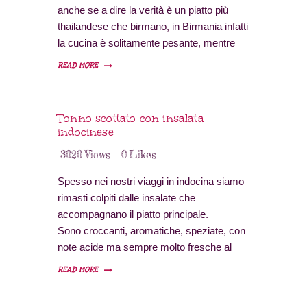
anche se a dire la verità è un piatto più
thailandese che birmano, in Birmania infatti
la cucina è solitamente pesante, mentre
questo piatto è leggero e veloce da
READ MORE
preparare. Ho cercato di ricreare quei
sapori con un ottimo risultato.
Tonno scottato con insalata
indocinese
3020
Views
0
Likes
Spesso nei nostri viaggi in indocina siamo
rimasti colpiti dalle insalate che
accompagnano il piatto principale.
Sono croccanti, aromatiche, speziate, con
note acide ma sempre molto fresche al
palato.
READ MORE