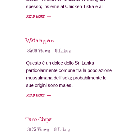
spesso; insieme al Chicken Tikka e al
Chicken Tandoori, è uno dei piatti indiani
READ MORE
più conosciuti al di fuori dell’India.
Watalappan
3509
Views
0
Likes
Questo è un dolce dello Sri Lanka
particolarmente comune tra la popolazione
mussulmana dell’isola; probabilmente le
sue origini sono malesi.
READ MORE
Taro Chips
3175
Views
0
Likes