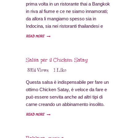
prima volta in un ristorante thai a Bangkok
in riva al fiume e ce ne siamo innamorati;
da allora li mangiamo spesso sia in
Indocina, sia nei ristoranti thailandesi e
abbiamo sperimentato finché non siamo
READ MORE
riusciti fino a ricreare la ricetta.
Salsa per il Chicken Satay
3314
Views
1
Like
Questa salsa è indispensabile per fare un
ottimo Chicken Satay, è veloce da fare e
può essere servita anche ad altri tipi di
carne creando un abbinamento insolito.
READ MORE