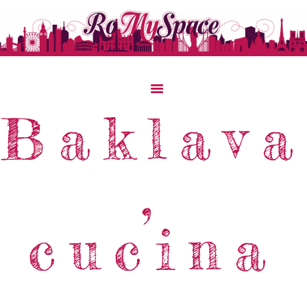
Baklava
Home
Storie Di Viaggio
,
Cibo Dal Mondo
Viaggia Con Noi
cucina
News & Tips
Chi Siamo
Contatti