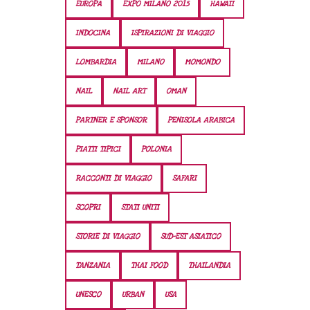
EUROPA
EXPO MILANO 2015
HAWAII
INDOCINA
ISPIRAZIONI DI VIAGGIO
LOMBARDIA
MILANO
MOMONDO
NAIL
NAIL ART
OMAN
PARTNER E SPONSOR
PENISOLA ARABICA
PIATTI TIPICI
POLONIA
RACCONTI DI VIAGGIO
SAFARI
SCOPRI
STATI UNITI
STORIE DI VIAGGIO
SUD-EST ASIATICO
TANZANIA
THAI FOOD
THAILANDIA
UNESCO
URBAN
USA