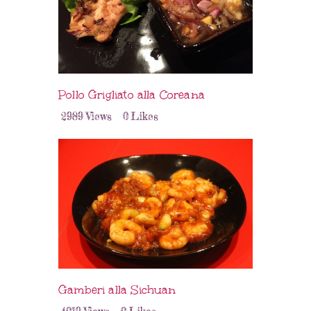
Pollo Grigliato alla Coreana
2989
Views
0
Likes
Gamberi alla Sichuan