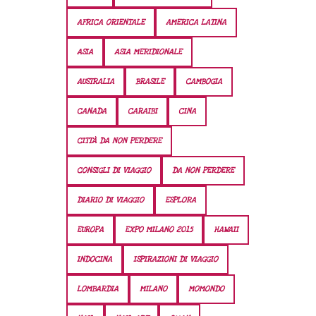
AFRICA ORIENTALE
AMERICA LATINA
ASIA
ASIA MERIDIONALE
AUSTRALIA
BRASILE
CAMBOGIA
CANADA
CARAIBI
CINA
CITTÀ DA NON PERDERE
CONSIGLI DI VIAGGIO
DA NON PERDERE
DIARIO DI VIAGGIO
ESPLORA
EUROPA
EXPO MILANO 2015
HAWAII
INDOCINA
ISPIRAZIONI DI VIAGGIO
LOMBARDIA
MILANO
MOMONDO