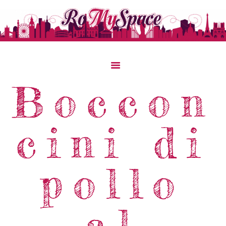
Home
Boccon
Storie Di Viaggio
Cibo Dal Mondo
cini di
Viaggia Con Noi
News & Tips
Chi Siamo
pollo
Contatti
al