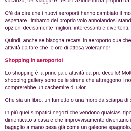
vacanza, del viaggio e l’esplorazione inizia proprio da l
C’è da dire che i nuovi aeroporti hanno cambiato il modo
aspettare l’imbarco del proprio volo annoiandosi stand
opzioni decisamente migliori, interessanti e divertenti.
Quindi, anche se bisogna recarsi in aeroporto qualche 
attività da fare che le ore di attesa voleranno!
Shopping in aeroporto!
Lo shopping è la principale attività da pre decollo! Mol
shopping gallery sono delle sirene che attraggono i nov
comprerebbe un cachemire di Dior.
Che sia un libro, un fumetto o una morbida sciarpa di s
In più quei simpatici negozi che vendono qualsiasi tip
dimenticato a casa e che improvvisamente diventano irrin
bagaglio a mano pesa già come un galeone spagnolo