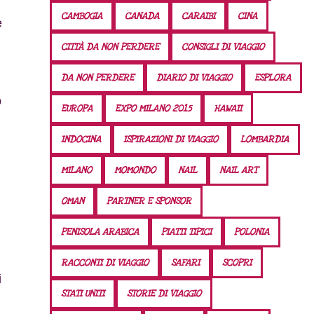
CAMBOGIA
CANADA
CARAIBI
CINA
e
CITTÀ DA NON PERDERE
CONSIGLI DI VIAGGIO
DA NON PERDERE
DIARIO DI VIAGGIO
ESPLORA
o
EUROPA
EXPO MILANO 2015
HAWAII
INDOCINA
ISPIRAZIONI DI VIAGGIO
LOMBARDIA
MILANO
MOMONDO
NAIL
NAIL ART
OMAN
PARTNER E SPONSOR
PENISOLA ARABICA
PIATTI TIPICI
POLONIA
RACCONTI DI VIAGGIO
SAFARI
SCOPRI
i
STATI UNITI
STORIE DI VIAGGIO