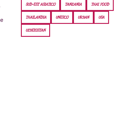
SUD-EST ASIATICO
TANZANIA
THAI FOOD
a
THAILANDIA
UNESCO
URBAN
USA
se
UZBEKISTAN