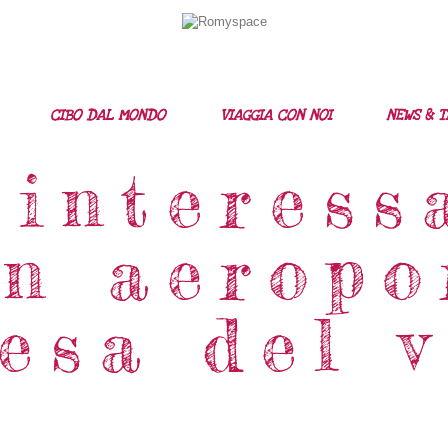
Home
Storie Di Viaggio
Cibo Dal Mondo
CIBO DAL MONDO
VIAGGIA CON NOI
NEWS & T
Viaggia Con Noi
 interess
News & Tips
in aeropo
Chi Siamo
Contatti
esa del 