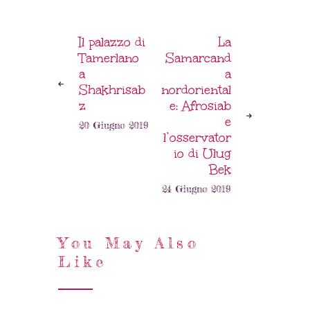
Il palazzo di
La
Tamerlano
Samarcand
a
a
Shakhrisab
nordoriental
z
e: Afrosiab
e
20 Giugno 2019
l’osservator
io di Ulug
Bek
24 Giugno 2019
You May Also
Like