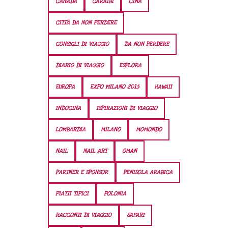
CANADA
CARAIBI
CINA
CITTÀ DA NON PERDERE
CONSIGLI DI VIAGGIO
DA NON PERDERE
DIARIO DI VIAGGIO
ESPLORA
EUROPA
EXPO MILANO 2015
HAWAII
INDOCINA
ISPIRAZIONI DI VIAGGIO
LOMBARDIA
MILANO
MOMONDO
NAIL
NAIL ART
OMAN
PARTNER E SPONSOR
PENISOLA ARABICA
PIATTI TIPICI
POLONIA
RACCONTI DI VIAGGIO
SAFARI