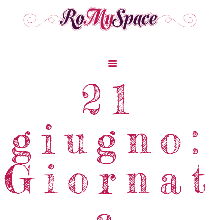
Home
21
Storie Di Viaggio
Cibo Dal Mondo
giugno:
Viaggia Con Noi
News & Tips
Chi Siamo
Giornat
Contatti
a