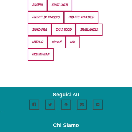
SCOPRI
STATI UNITI
STORIE DI VIAGGIO
SUD-EST ASIATICO
TANZANIA
THAI FOOD
THAILANDIA
UNESCO
URBAN
USA
UZBEKISTAN
Seguici su
Chi Siamo