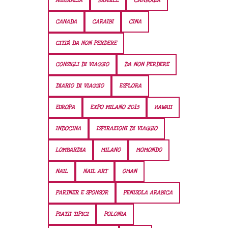
AUSTRALIA
BRASILE
CAMBOGIA
CANADA
CARAIBI
CINA
CITTÀ DA NON PERDERE
CONSIGLI DI VIAGGIO
DA NON PERDERE
DIARIO DI VIAGGIO
ESPLORA
EUROPA
EXPO MILANO 2015
HAWAII
INDOCINA
ISPIRAZIONI DI VIAGGIO
LOMBARDIA
MILANO
MOMONDO
NAIL
NAIL ART
OMAN
PARTNER E SPONSOR
PENISOLA ARABICA
PIATTI TIPICI
POLONIA