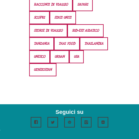
RACCONTI DI VIAGGIO
SAFARI
SCOPRI
STATI UNITI
STORIE DI VIAGGIO
SUD-EST ASIATICO
TANZANIA
THAI FOOD
THAILANDIA
UNESCO
URBAN
USA
UZBEKISTAN
Seguici su