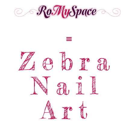
Home
Zebra
Storie Di Viaggio
Cibo Dal Mondo
Nail
Viaggia Con Noi
News & Tips
Chi Siamo
Art
Contatti