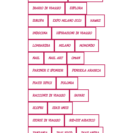
DIARIO DI VIAGGIO
ESPLORA
EUROPA
EXPO MILANO 2015
HAWAII
INDOCINA
ISPIRAZIONI DI VIAGGIO
LOMBARDIA
MILANO
MOMONDO
NAIL
NAIL ART
OMAN
PARTNER E SPONSOR
PENISOLA ARABICA
PIATTI TIPICI
POLONIA
RACCONTI DI VIAGGIO
SAFARI
SCOPRI
STATI UNITI
STORIE DI VIAGGIO
SUD-EST ASIATICO
TANZANIA
THAI FOOD
THAILANDIA