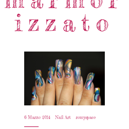
izzato
6 Marzo 2014
Nail Art
romyspace