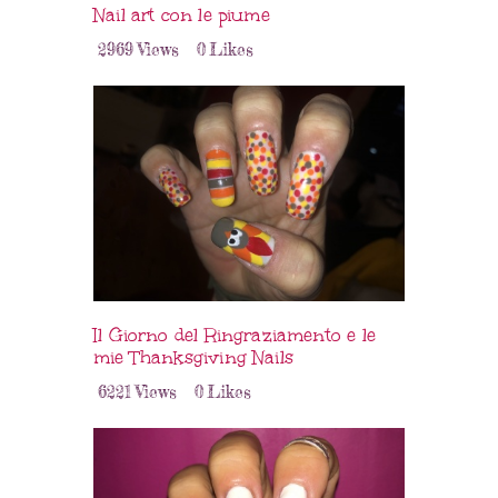
Nail art con le piume
2969
Views
0
Likes
Il Giorno del Ringraziamento e le
mie Thanksgiving Nails
6221
Views
0
Likes