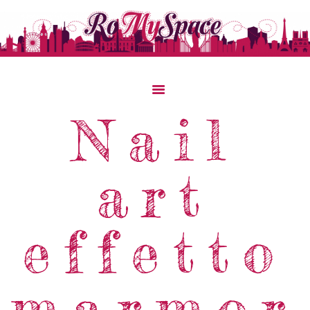
Nail
Home
Storie Di Viaggio
art
Cibo Dal Mondo
Viaggia Con Noi
effetto
News & Tips
Chi Siamo
Contatti
marmor