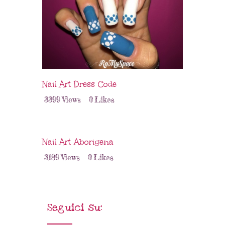
Nail Art Dress Code
3399
Views
0
Likes
Nail Art Aborigena
3189
Views
0
Likes
Seguici su: