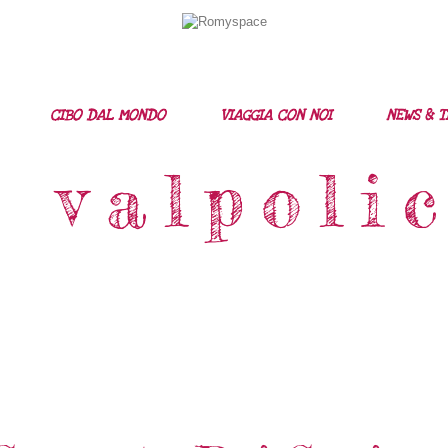
Home
Storie Di Viaggio
Cibo Dal Mondo
CIBO DAL MONDO
VIAGGIA CON NOI
NEWS & T
Viaggia Con Noi
 valpoli
News & Tips
Chi Siamo
Contatti