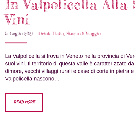
In Valpolicella Alla
Vini
5 Luglio 2021
Drink
,
Italia
,
Storie di Viaggio
La Valpolicella si trova in Veneto nella provincia di 
suoi vini. Il territorio di questa valle è caratterizzato d
dimore, vecchi villaggi rurali e case di corte in pietra e
Valpolicella nascono…
READ MORE