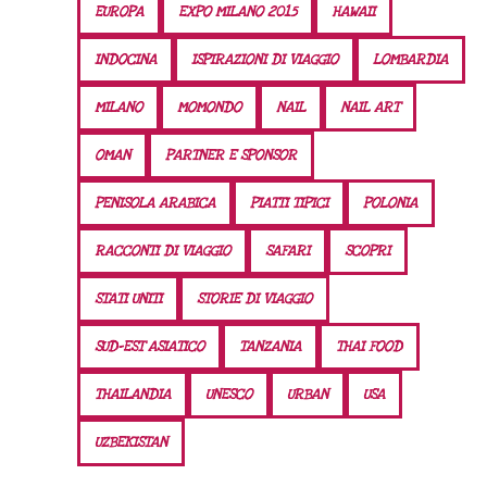
EUROPA
EXPO MILANO 2015
HAWAII
INDOCINA
ISPIRAZIONI DI VIAGGIO
LOMBARDIA
MILANO
MOMONDO
NAIL
NAIL ART
OMAN
PARTNER E SPONSOR
PENISOLA ARABICA
PIATTI TIPICI
POLONIA
RACCONTI DI VIAGGIO
SAFARI
SCOPRI
STATI UNITI
STORIE DI VIAGGIO
SUD-EST ASIATICO
TANZANIA
THAI FOOD
THAILANDIA
UNESCO
URBAN
USA
UZBEKISTAN