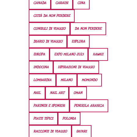
CANADA
CARAIBI
CINA
CITTÀ DA NON PERDERE
CONSIGLI DI VIAGGIO
DA NON PERDERE
DIARIO DI VIAGGIO
ESPLORA
EUROPA
EXPO MILANO 2015
HAWAII
INDOCINA
ISPIRAZIONI DI VIAGGIO
LOMBARDIA
MILANO
MOMONDO
NAIL
NAIL ART
OMAN
PARTNER E SPONSOR
PENISOLA ARABICA
PIATTI TIPICI
POLONIA
RACCONTI DI VIAGGIO
SAFARI