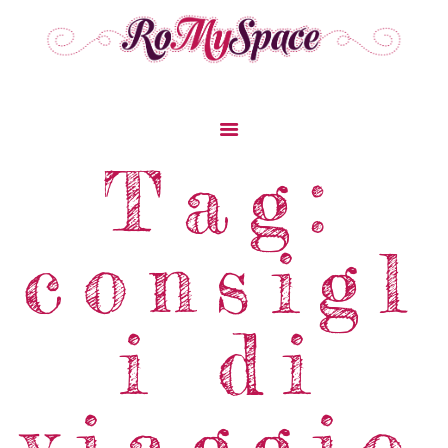
Home
Tag:
Storie Di Viaggio
Cibo Dal Mondo
consigl
Viaggia Con Noi
News & Tips
Chi Siamo
i di
Contatti
viaggio