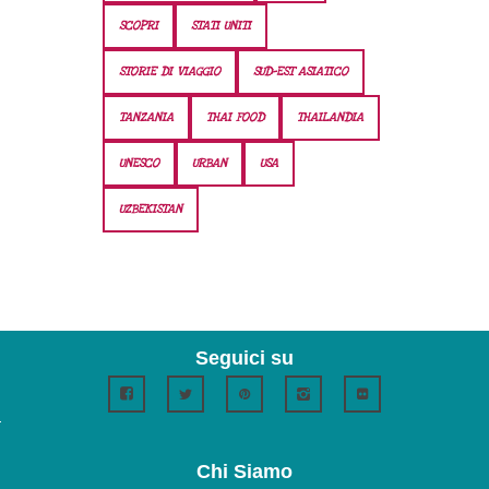
SCOPRI
STATI UNITI
STORIE DI VIAGGIO
SUD-EST ASIATICO
TANZANIA
THAI FOOD
THAILANDIA
UNESCO
URBAN
USA
UZBEKISTAN
Seguici su
Chi Siamo