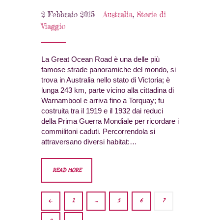
2 Febbraio 2015
Australia
,
Storie di
Viaggio
La Great Ocean Road è una delle più
famose strade panoramiche del mondo, si
trova in Australia nello stato di Victoria; è
lunga 243 km, parte vicino alla cittadina di
Warnambool e arriva fino a Torquay; fu
costruita tra il 1919 e il 1932 dai reduci
della Prima Guerra Mondiale per ricordare i
commilitoni caduti. Percorrendola si
attraversano diversi habitat:…
READ MORE
<
1
…
5
6
7