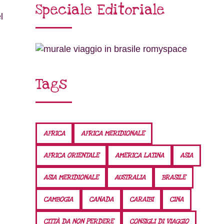
Speciale Editoriale
l
Tags
AFRICA
AFRICA MERIDIONALE
AFRICA ORIENTALE
AMERICA LATINA
ASIA
ASIA MERIDIONALE
AUSTRALIA
BRASILE
CAMBOGIA
CANADA
CARAIBI
CINA
CITTÀ DA NON PERDERE
CONSIGLI DI VIAGGIO