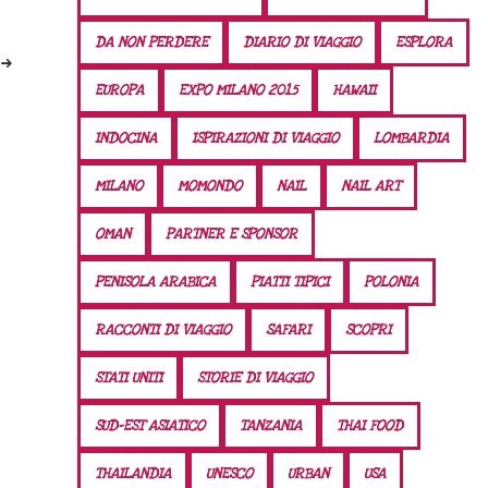
DA NON PERDERE
DIARIO DI VIAGGIO
ESPLORA
EUROPA
EXPO MILANO 2015
HAWAII
INDOCINA
ISPIRAZIONI DI VIAGGIO
LOMBARDIA
MILANO
MOMONDO
NAIL
NAIL ART
OMAN
PARTNER E SPONSOR
PENISOLA ARABICA
PIATTI TIPICI
POLONIA
RACCONTI DI VIAGGIO
SAFARI
SCOPRI
STATI UNITI
STORIE DI VIAGGIO
SUD-EST ASIATICO
TANZANIA
THAI FOOD
THAILANDIA
UNESCO
URBAN
USA