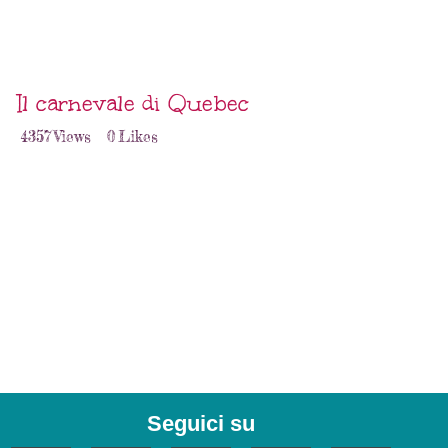
Il carnevale di Quebec
4357
Views
0
Likes
Seguici su