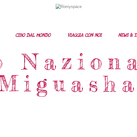
Home
Storie Di Viaggio
Cibo Dal Mondo
CIBO DAL MONDO
VIAGGIA CON NOI
NEWS & T
Viaggia Con Noi
o Naziona
News & Tips
Miguash
Chi Siamo
Contatti