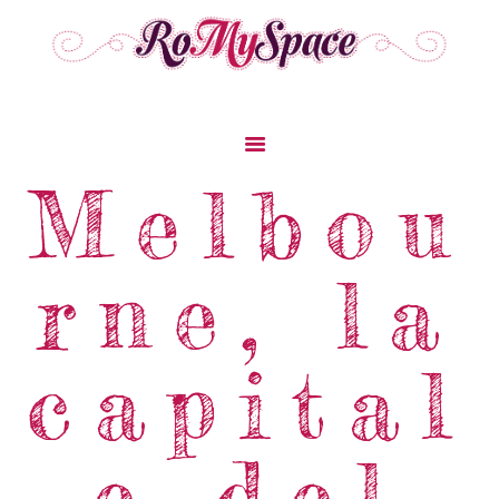
Home
Melbou
Storie Di Viaggio
Cibo Dal Mondo
rne, la
Viaggia Con Noi
News & Tips
Chi Siamo
capital
Contatti
e del