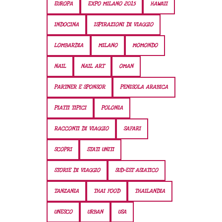
EUROPA
EXPO MILANO 2015
HAWAII
INDOCINA
ISPIRAZIONI DI VIAGGIO
LOMBARDIA
MILANO
MOMONDO
NAIL
NAIL ART
OMAN
PARTNER E SPONSOR
PENISOLA ARABICA
PIATTI TIPICI
POLONIA
RACCONTI DI VIAGGIO
SAFARI
SCOPRI
STATI UNITI
STORIE DI VIAGGIO
SUD-EST ASIATICO
TANZANIA
THAI FOOD
THAILANDIA
UNESCO
URBAN
USA