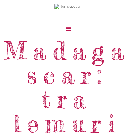
Madaga
Home
Storie Di Viaggio
Cibo Dal Mondo
scar:
Viaggia Con Noi
News & Tips
tra
Chi Siamo
Contatti
lemuri