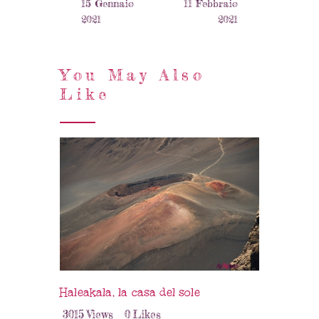
15 Gennaio
11 Febbraio
2021
2021
You May Also
Like
Haleakala, la casa del sole
3015
Views
0
Likes