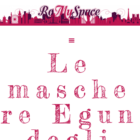
Home
Le
Storie Di Viaggio
Cibo Dal Mondo
masche
Viaggia Con Noi
News & Tips
Chi Siamo
re Egun
Contatti
degli