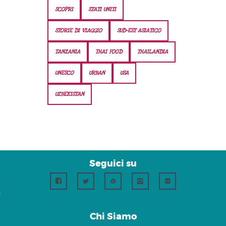
SCOPRI
STATI UNITI
STORIE DI VIAGGIO
SUD-EST ASIATICO
TANZANIA
THAI FOOD
THAILANDIA
UNESCO
URBAN
USA
UZBEKISTAN
Seguici su
Chi Siamo