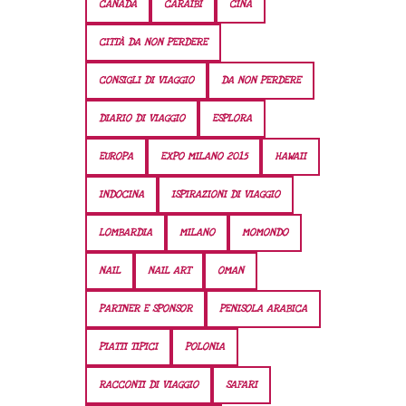
CANADA
CARAIBI
CINA
CITTÀ DA NON PERDERE
CONSIGLI DI VIAGGIO
DA NON PERDERE
DIARIO DI VIAGGIO
ESPLORA
EUROPA
EXPO MILANO 2015
HAWAII
INDOCINA
ISPIRAZIONI DI VIAGGIO
LOMBARDIA
MILANO
MOMONDO
NAIL
NAIL ART
OMAN
PARTNER E SPONSOR
PENISOLA ARABICA
PIATTI TIPICI
POLONIA
RACCONTI DI VIAGGIO
SAFARI