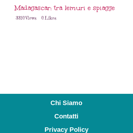
Madagascar: tra lemuri e spiagge
3310
Views
0
Likes
Chi Siamo
Contatti
Privacy Policy