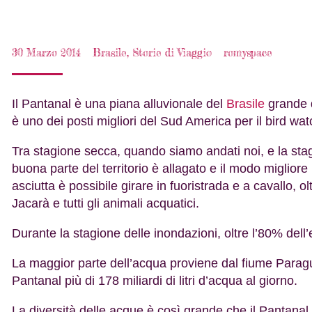
30 Marzo 2014
Brasile
,
Storie di Viaggio
romyspace
Il Pantanal è una piana alluvionale del
Brasile
grande q
è uno dei posti migliori del Sud America per il bird wat
Tra stagione secca, quando siamo andati noi, e la sta
buona parte del territorio è allagato e il modo migliore
asciutta è possibile girare in fuoristrada e a cavallo, o
Jacarà e tutti gli animali acquatici.
Durante la stagione delle inondazioni, oltre l’80% dell
La maggior parte dell’acqua proviene dal fiume Paragu
Pantanal più di 178 miliardi di litri d’acqua al giorno.
La diversità delle acque è così grande che il Pantanal 