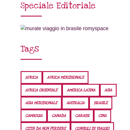
Speciale Editoriale
Tags
AFRICA
AFRICA MERIDIONALE
AFRICA ORIENTALE
AMERICA LATINA
ASIA
ASIA MERIDIONALE
AUSTRALIA
BRASILE
CAMBOGIA
CANADA
CARAIBI
CINA
CITTÀ DA NON PERDERE
CONSIGLI DI VIAGGIO