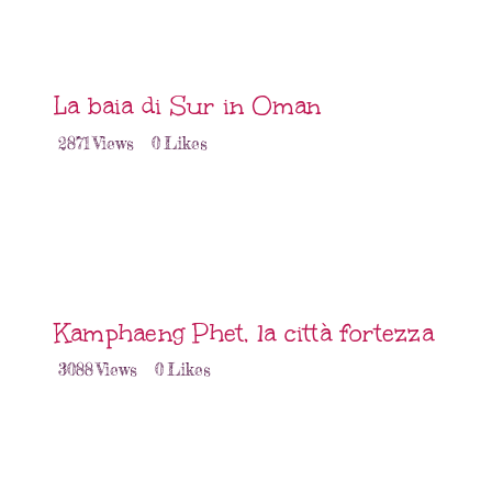
La baia di Sur in Oman
2871
Views
0
Likes
Kamphaeng Phet, la città fortezza
3088
Views
0
Likes