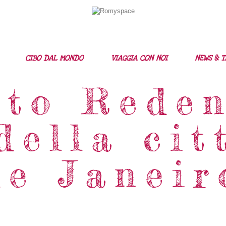
Home
Storie Di Viaggio
Cibo Dal Mondo
CIBO DAL MONDO
VIAGGIA CON NOI
NEWS & T
Viaggia Con Noi
sto Reden
News & Tips
della cit
Chi Siamo
Contatti
de Janeir