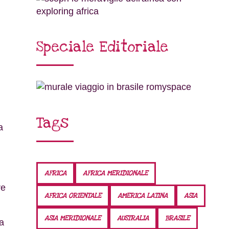
Speciale Editoriale
Tags
a
AFRICA
AFRICA MERIDIONALE
re
AFRICA ORIENTALE
AMERICA LATINA
ASIA
ASIA MERIDIONALE
AUSTRALIA
BRASILE
za