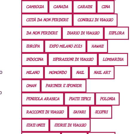
CAMBOGIA
CANADA
CARAIBI
CINA
CITTÀ DA NON PERDERE
CONSIGLI DI VIAGGIO
DA NON PERDERE
DIARIO DI VIAGGIO
ESPLORA
EUROPA
EXPO MILANO 2015
HAWAII
INDOCINA
ISPIRAZIONI DI VIAGGIO
LOMBARDIA
to
MILANO
MOMONDO
NAIL
NAIL ART
OMAN
PARTNER E SPONSOR
o
PENISOLA ARABICA
PIATTI TIPICI
POLONIA
RACCONTI DI VIAGGIO
SAFARI
SCOPRI
STATI UNITI
STORIE DI VIAGGIO