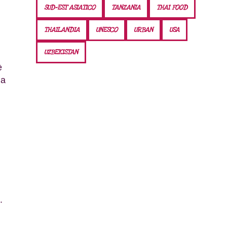
SUD-EST ASIATICO
TANZANIA
THAI FOOD
THAILANDIA
UNESCO
URBAN
USA
UZBEKISTAN
è
la
.