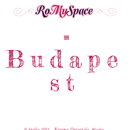
Home
Budape
Storie Di Viaggio
Cibo Dal Mondo
st
Viaggia Con Noi
News & Tips
Chi Siamo
Contatti
6 Aprile 2014
Europa Orientale
,
Storie