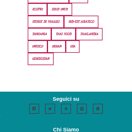
SCOPRI
STATI UNITI
STORIE DI VIAGGIO
SUD-EST ASIATICO
TANZANIA
THAI FOOD
THAILANDIA
UNESCO
URBAN
USA
UZBEKISTAN
Seguici su
Chi Siamo