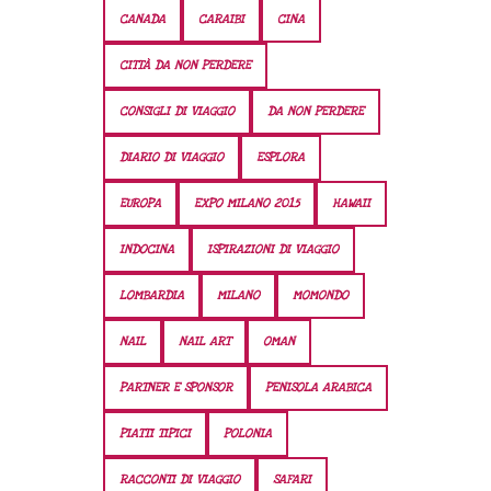
CANADA
CARAIBI
CINA
CITTÀ DA NON PERDERE
CONSIGLI DI VIAGGIO
DA NON PERDERE
DIARIO DI VIAGGIO
ESPLORA
EUROPA
EXPO MILANO 2015
HAWAII
INDOCINA
ISPIRAZIONI DI VIAGGIO
LOMBARDIA
MILANO
MOMONDO
NAIL
NAIL ART
OMAN
PARTNER E SPONSOR
PENISOLA ARABICA
PIATTI TIPICI
POLONIA
RACCONTI DI VIAGGIO
SAFARI