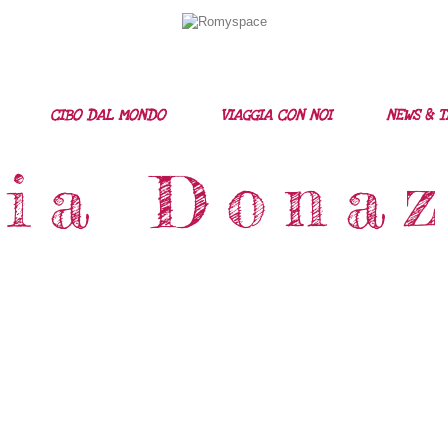
Home
Storie Di Viaggio
Cibo Dal Mondo
CIBO DAL MONDO
VIAGGIA CON NOI
NEWS & T
Viaggia Con Noi
ria Donaz
News & Tips
Chi Siamo
Contatti