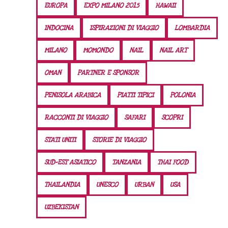
EUROPA
EXPO MILANO 2015
HAWAII
INDOCINA
ISPIRAZIONI DI VIAGGIO
LOMBARDIA
MILANO
MOMONDO
NAIL
NAIL ART
OMAN
PARTNER E SPONSOR
PENISOLA ARABICA
PIATTI TIPICI
POLONIA
RACCONTI DI VIAGGIO
SAFARI
SCOPRI
STATI UNITI
STORIE DI VIAGGIO
SUD-EST ASIATICO
TANZANIA
THAI FOOD
THAILANDIA
UNESCO
URBAN
USA
UZBEKISTAN