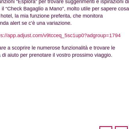
unzioni “Esplora” per trovare suggerimenti e ispirazioni di
li, il “Check Bagaglio a Mano”, molto utile per sapere cosa
i hotel, la mia funzione preferita, che monitora
nda alert se c’è una variazione.
ps://app.adjust.com/v9tcceq_5sc1up0?adgroup=1794
are a scoprire le numerose funzionalità e trovare le
 di aiuto per prenotare il vostro prossimo viaggio.