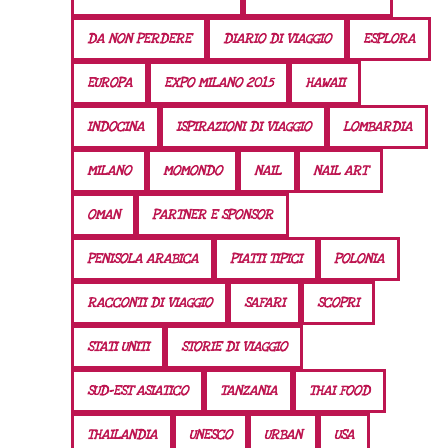
DA NON PERDERE
DIARIO DI VIAGGIO
ESPLORA
EUROPA
EXPO MILANO 2015
HAWAII
INDOCINA
ISPIRAZIONI DI VIAGGIO
LOMBARDIA
MILANO
MOMONDO
NAIL
NAIL ART
OMAN
PARTNER E SPONSOR
PENISOLA ARABICA
PIATTI TIPICI
POLONIA
RACCONTI DI VIAGGIO
SAFARI
SCOPRI
STATI UNITI
STORIE DI VIAGGIO
SUD-EST ASIATICO
TANZANIA
THAI FOOD
THAILANDIA
UNESCO
URBAN
USA