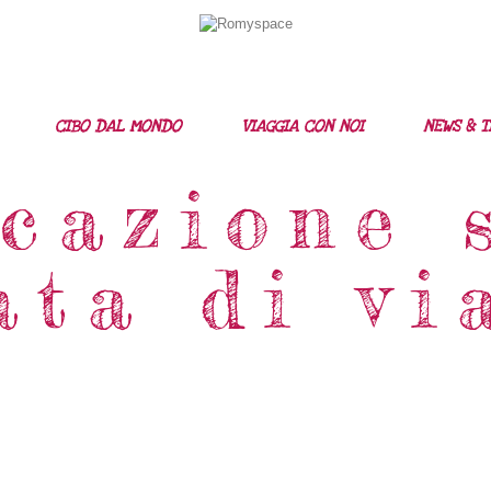
Home
Storie Di Viaggio
Cibo Dal Mondo
CIBO DAL MONDO
VIAGGIA CON NOI
NEWS & T
Viaggia Con Noi
icazione 
News & Tips
ata di vi
Chi Siamo
Contatti