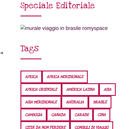
Speciale Editoriale
Tags
AFRICA
AFRICA MERIDIONALE
AFRICA ORIENTALE
AMERICA LATINA
ASIA
ASIA MERIDIONALE
AUSTRALIA
BRASILE
CAMBOGIA
CANADA
CARAIBI
CINA
CITTÀ DA NON PERDERE
CONSIGLI DI VIAGGIO