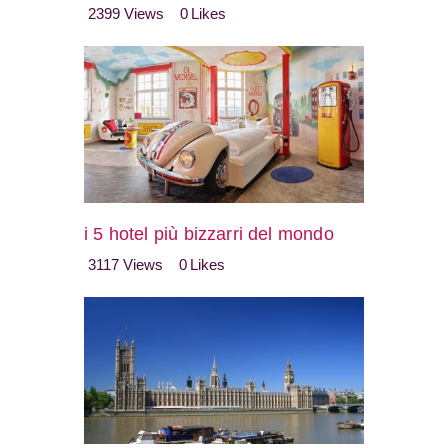
2399
Views
0
Likes
i 5 hotel più bizzarri del mondo
3117
Views
0
Likes