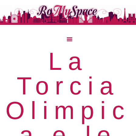
La
Home
Storie Di Viaggio
Torcia
Cibo Dal Mondo
Viaggia Con Noi
News & Tips
Olimpic
Chi Siamo
Contatti
a e le