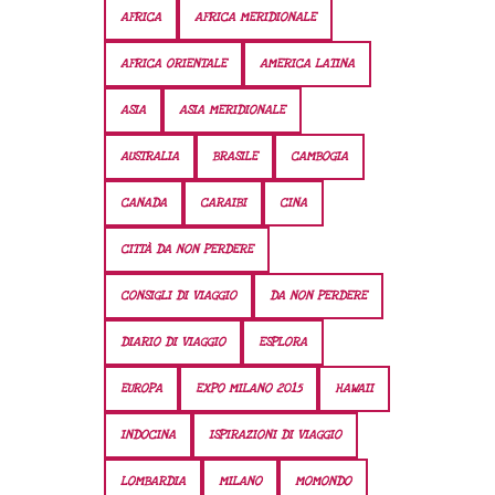
AFRICA
AFRICA MERIDIONALE
AFRICA ORIENTALE
AMERICA LATINA
ASIA
ASIA MERIDIONALE
AUSTRALIA
BRASILE
CAMBOGIA
CANADA
CARAIBI
CINA
CITTÀ DA NON PERDERE
CONSIGLI DI VIAGGIO
DA NON PERDERE
DIARIO DI VIAGGIO
ESPLORA
EUROPA
EXPO MILANO 2015
HAWAII
INDOCINA
ISPIRAZIONI DI VIAGGIO
LOMBARDIA
MILANO
MOMONDO