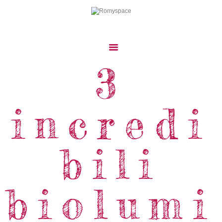
3
Home
Storie Di Viaggio
Cibo Dal Mondo
incredi
Viaggia Con Noi
News & Tips
bili
Chi Siamo
Contatti
biolumi