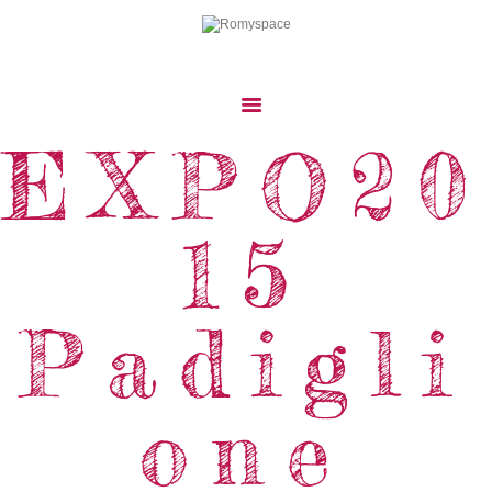
EXPO20
Home
Storie Di Viaggio
Cibo Dal Mondo
15
Viaggia Con Noi
News & Tips
Padigli
Chi Siamo
Contatti
one