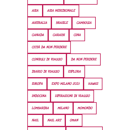
ASIA
ASIA MERIDIONALE
AUSTRALIA
BRASILE
CAMBOGIA
CANADA
CARAIBI
CINA
CITTÀ DA NON PERDERE
CONSIGLI DI VIAGGIO
DA NON PERDERE
DIARIO DI VIAGGIO
ESPLORA
EUROPA
EXPO MILANO 2015
HAWAII
INDOCINA
ISPIRAZIONI DI VIAGGIO
LOMBARDIA
MILANO
MOMONDO
NAIL
NAIL ART
OMAN