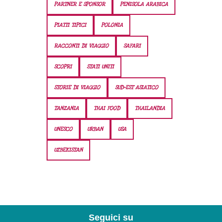
PARTNER E SPONSOR
PENISOLA ARABICA
PIATTI TIPICI
POLONIA
RACCONTI DI VIAGGIO
SAFARI
SCOPRI
STATI UNITI
STORIE DI VIAGGIO
SUD-EST ASIATICO
TANZANIA
THAI FOOD
THAILANDIA
UNESCO
URBAN
USA
UZBEKISTAN
Seguici su