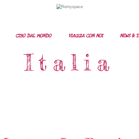
Home
Storie Di Viaggio
Cibo Dal Mondo
CIBO DAL MONDO
VIAGGIA CON NOI
NEWS & T
Viaggia Con Noi
Italia
News & Tips
Chi Siamo
Contatti