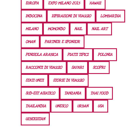
EUROPA
EXPO MILANO 2015
HAWAII
INDOCINA
ISPIRAZIONI DI VIAGGIO
LOMBARDIA
MILANO
MOMONDO
NAIL
NAIL ART
OMAN
PARTNER E SPONSOR
PENISOLA ARABICA
PIATTI TIPICI
POLONIA
RACCONTI DI VIAGGIO
SAFARI
SCOPRI
STATI UNITI
STORIE DI VIAGGIO
SUD-EST ASIATICO
TANZANIA
THAI FOOD
THAILANDIA
UNESCO
URBAN
USA
UZBEKISTAN