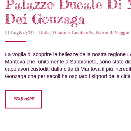
Palazzo Ducale Di 
Dei Gonzaga
12 Luglio 2021
Italia
,
Milano e Lombardia
,
Storie di Viaggio
La voglia di scoprire le bellezze della nostra regione L
Mantova che, unitamente a Sabbioneta, sono state dich
capolavori custoditi dalla città di Mantova il più incr
Gonzaga che per secoli ha ospitato i signori della cit
READ MORE