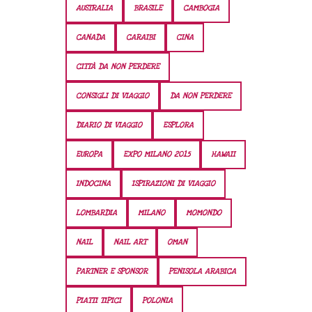
AUSTRALIA
BRASILE
CAMBOGIA
CANADA
CARAIBI
CINA
CITTÀ DA NON PERDERE
CONSIGLI DI VIAGGIO
DA NON PERDERE
DIARIO DI VIAGGIO
ESPLORA
EUROPA
EXPO MILANO 2015
HAWAII
INDOCINA
ISPIRAZIONI DI VIAGGIO
LOMBARDIA
MILANO
MOMONDO
NAIL
NAIL ART
OMAN
PARTNER E SPONSOR
PENISOLA ARABICA
PIATTI TIPICI
POLONIA