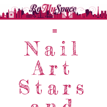
Home
Nail
Storie Di Viaggio
Cibo Dal Mondo
Art
Viaggia Con Noi
News & Tips
Chi Siamo
Stars
Contatti
and