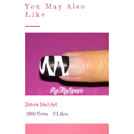
You May Also
Like
Zebra Nail Art
2982
Views
0
Likes