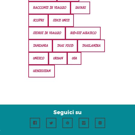
RACCONTI DI VIAGGIO
SAFARI
SCOPRI
STATI UNITI
STORIE DI VIAGGIO
SUD-EST ASIATICO
TANZANIA
THAI FOOD
THAILANDIA
UNESCO
URBAN
USA
UZBEKISTAN
Seguici su